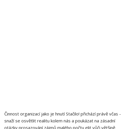
Činnost‍ organizací jako je hnutí ⁢Stačilo! přichází právě ​včas⁣ -⁤
snaží se osvětlit realitu kolem nás a poukázat na zásadní
otázky prosazování zájmů malého počtu elit vůči většině