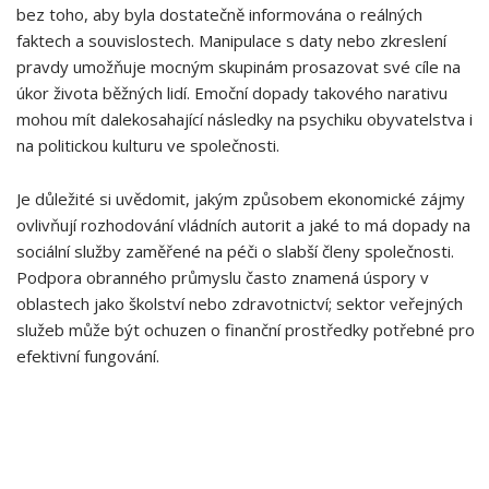
bez ⁤toho, aby byla dostatečně informována o reálných
faktech a souvislostech. Manipulace s daty nebo zkreslení
pravdy umožňuje mocným skupinám prosazovat své cíle na
úkor života běžných lidí. Emoční dopady takového narativu
mohou mít dalekosahající následky na psychiku obyvatelstva i⁣
na​ politickou kulturu ve společnosti.
Je důležité si uvědomit, jakým způsobem ekonomické zájmy
ovlivňují ⁤rozhodování vládních autorit a jaké to má dopady na
‌sociální služby zaměřené na péči o slabší⁣ členy společnosti.
Podpora‍ obranného průmyslu často ⁣znamená úspory v
oblastech jako školství nebo zdravotnictví; sektor veřejných
služeb může být ochuzen o finanční prostředky potřebné pro
efektivní fungování.