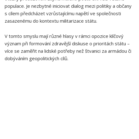
populace. ​Je nezbytné‌ iniciovat dialog mezi politiky a občany
s cílem‌ předcházet vzrůstajícímu napětí ve společnosti
zasazenému do kontextu militarizace státu.
V tomto ⁢smyslu⁣ mají různé hlasy v rámci opozice klíčový
význam při formování zdravější diskuse o prioritách státu – ​
více se⁢ zaměřit na lidské potřeby než štvanici za armádou či
dobýváním geopolitických‌ cílů.