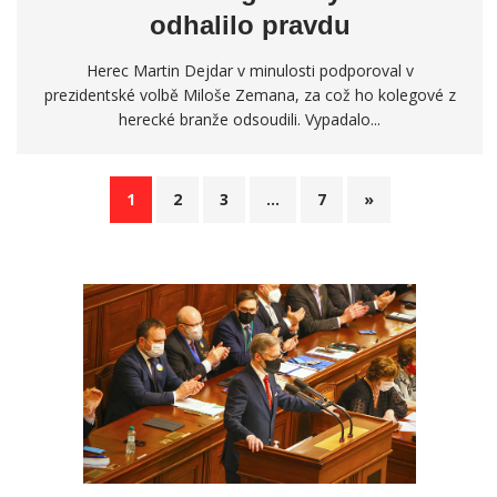
odhalilo pravdu
Herec Martin Dejdar v minulosti podporoval v
prezidentské volbě Miloše Zemana, za což ho kolegové z
herecké branže odsoudili. Vypadalo...
1
2
3
…
7
»