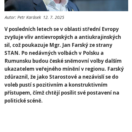
Autor:
Petr Karásek
12. 7. 2025
V posledních letech se v‌ oblasti střední Evropy
zvyšuje vliv antievropských a antiukrajinských
sil, což poukazuje Mgr.⁢ Jan Farský ⁣ze strany‍
STAN. Po ⁢nedávných volbách v Polsku a
Rumunsku budou⁢ české sněmovní volby dalším
ukazatelem veřejného mínění v‍ regionu. Farský
zdůraznil, že jako Starostové ‍a nezávislí se ⁢do
voleb pustí​ s pozitivním a konstruktivním
přístupem, čímž chtějí posílit své postavení ⁢na
politické scéně.