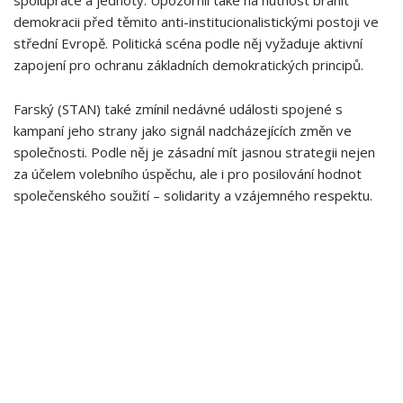
spolupráce a jednoty. Upozornil ‌také na nutnost bránit
demokracii⁢ před těmito anti-institucionalistickými ‍postoji ve
střední Evropě. Politická scéna podle něj vyžaduje aktivní
zapojení pro ochranu základních demokratických principů.
Farský (STAN) také zmínil nedávné události spojené s
kampaní jeho strany jako signál nadcházejících změn ve
společnosti. Podle něj‍ je zásadní​ mít jasnou strategii nejen
⁣za účelem volebního úspěchu, ale i pro posilování hodnot
společenského soužití – solidarity a vzájemného respektu.