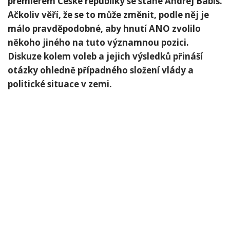
premiérem České republiky se stane Andrej Babiš.
⁢Ačkoliv věří, že se to může změnit, podle něj je
málo pravděpodobné, aby hnutí ANO zvolilo
někoho jiného na tuto významnou pozici.
Diskuze ⁤kolem voleb a jejich výsledků přináší
otázky ohledně případného složení vlády a
politické situace v zemi.