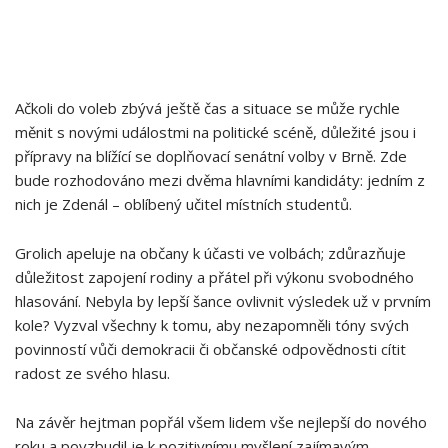
Ačkoli do voleb zbývá ještě čas a situace se může rychle
měnit s novými událostmi ⁤na politické scéně, důležité jsou i
přípravy‍ na​ blížící se doplňovací⁢ senátní volby‌ v Brně. Zde
bude rozhodováno⁤ mezi dvěma hlavními kandidáty: jedním⁣ z
nich je Zdenál​ – oblíbený učitel místních studentů.
Grolich apeluje na občany k účasti ve ⁣volbách; zdůrazňuje
důležitost zapojení⁤ rodiny a přátel při‌ výkonu svobodného
hlasování. Nebyla by lepší ⁣šance ovlivnit výsledek už v prvním
kole? Vyzval všechny k tomu, aby nezapomněli tóny svých
povinností vůči demokracii či občanské odpovědnosti cítit⁣
radost ze​ svého hlasu.
Na závěr hejtman popřál všem ‌lidem vše nejlepší do​ nového
roku a povzbudil je k pozitivnímu myšlení zajímavým