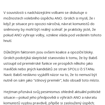
V souvislosti s nadcházejícími volbami se diskutuje o
možnostech volebního ‌úspěchu ANO. Grolich si myslí, že i
když je ⁢situace pro opozici ‌náročná, návrat komunistů do
‌sněmovny by mohl být reálný scénář. Je prakticky jisté, že
pokud ANO⁣ vyhraje volby, vznikne vláda pod vedením tohoto
‍hnutí.
Důležitým faktorem jsou ovšem koalice a​ opoziční bloky.
Grolich podotýká skeptické stanovisko k tomu, že by Babiš
ustoupil od premiérské ⁣funkce ve prospěch někoho jako
Havlíček nebo jiných kandidátů ze ⁢stran SPOLU či STANu.
Navíc⁣ Babiš​ nedávno vyjádřil názor na to,⁤ že to nemusí být
⁣nutně on sám ‌jako “stínový⁣ premiér”, kdo obsadí ​toto místo.
Hejtman přiznává svůj pesimismus ohledně aktuální politické
situace—pokud‌ jeho předpovědi ⁢o výhrách ANO a návratu
komunistů⁤ vyjdou pravdivě, připíše si zasloužený úspěch;