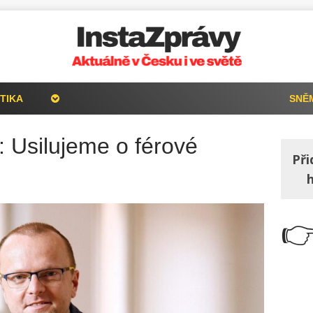
TIKA
SNĚ
: Usilujeme o férové
Při
