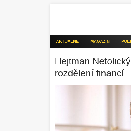
AKTUÁLNĚ
MAGAZÍN
POLI
Hejtman Netolický
rozdělení financí