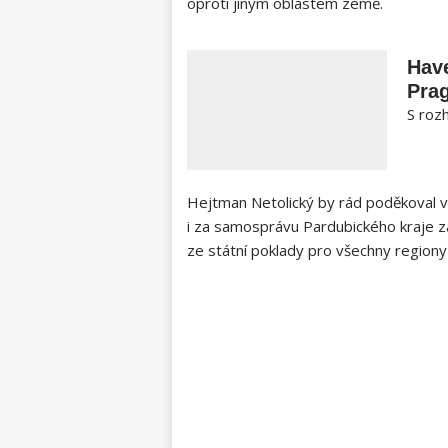
oproti jiným oblastem země.
Have
Prag
S rozh
Hejtman ⁣Netolický by rád poděkoval‌
i za samosprávu Pardubického ⁤kraje z
ze státní poklady pro všechny regiony