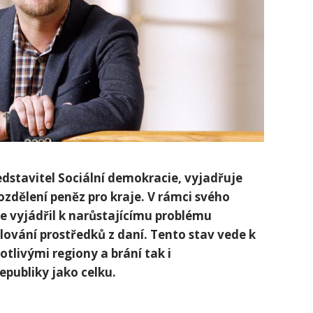
dstavitel Sociální demokracie,⁢ vyjadřuje
ozdělení peněz pro kraje. V rámci⁣ svého
e vyjádřil ‌k narůstajícímu problému
ování‍ prostředků z daní. Tento stav vede k
tlivými regiony a brání tak i
epubliky jako celku.