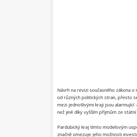
Návrh na revizi současného zákona ⁤o 
od ​různých politických stran, přesto s
mezi jednotlivými kraji⁢ jsou alarmujíc
než jiné díky vyšším příjmům ze státní
Pardubický kraj tímto modelovým uspořá
‍značně omezuje jeho možnosti invest