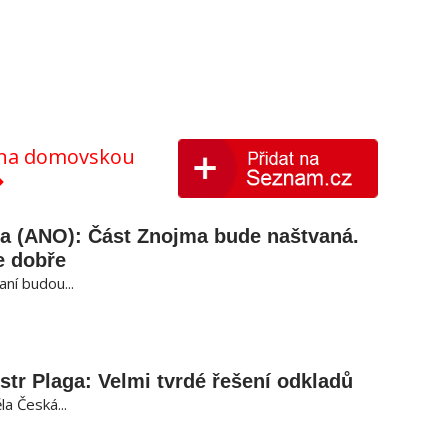
y na domovskou
ša (ANO): Část Znojma bude naštvaná.
e dobře
ní budou...
str Plaga: Velmi tvrdé řešení odkladů
a Česká...