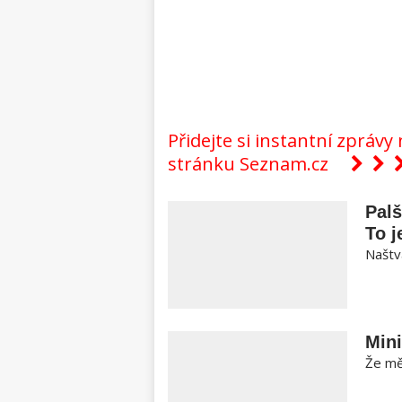
Přidejte si instantní zpráv
stránku Seznam.cz
Pal
To j
Naštva
Mini
Že měl