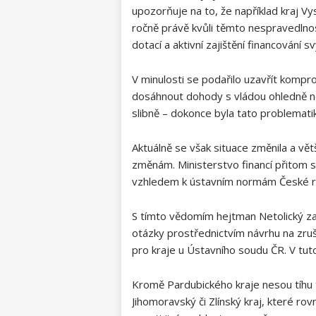
upozorňuje na to, že například kraj Vys
ročně právě kvůli těmto nespravedlnost
dotací a aktivní zajištění financování sv
V minulosti se podařilo uzavřít kompro
dosáhnout⁢ dohody s vládou ohledně n
slibně – dokonce ‍byla tato problemat
Aktuálně se však situace změnila⁢ a‍ 
změnám. Ministerstvo financí přitom sdí
vzhledem k ústavním normám České re
S tímto vědomím hejtman Netolický zaháj
otázky prostřednictvím návrhu na zruše
pro kraje u Ústavního soudu ČR. ⁣V⁣ tuto
Kromě Pardubického kraje nesou tíhu tě
Jihomoravský či Zlínský kraj, které rov