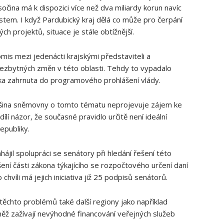
očina má k dispozici více⁢ než dva miliardy korun ‍navíc
em. ⁤I když Pardubický kraj ‌dělá co může ‌pro čerpání
ých‍ projektů, ⁤situace je stále obtížnější.
mis mezi ‌jedenácti krajskými představiteli a
ezbytných změn v​ této oblasti. Tehdy to vypadalo
ika zahrnuta do programového prohlášení vlády.
většina sněmovny o tomto tématu neprojevuje zájem ke
lí názor, že současné pravidlo určitě není ideální
publiky.
il spolupráci se⁤ senátory ‌při hledání řešení‌ této
ní části zákona týkajícího ⁢se‌ rozpočtového určení daní
 chvíli má jejich iniciativa již 25 podpisů senátorů.
chto‍ problémů také další regiony jako⁢ například
něž​ zažívají nevýhodné ‌financování veřejných služeb⁣