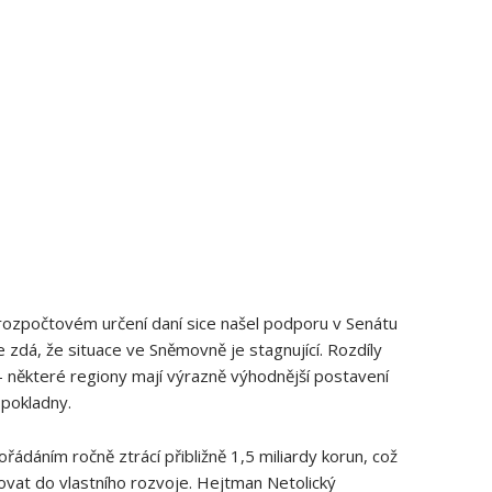
rozpočtovém určení daní sice našel podporu v Senátu‍
e zdá, že situace ​ve Sněmovně ‍je stagnující. Rozdíly
í – některé regiony ⁤mají výrazně výhodnější postavení
 pokladny.
dáním ročně ztrácí ‍přibližně 1,5 miliardy korun, což
ovat do vlastního rozvoje. Hejtman Netolický