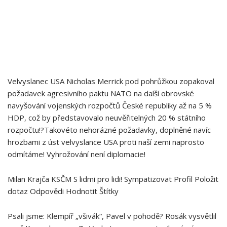
Velvyslanec USA Nicholas Merrick pod pohrůžkou zopakoval
požadavek agresivního paktu NATO na další obrovské
navyšování vojenských rozpočtů České republiky až na 5 %
HDP, což by představovalo neuvěřitelných 20 % státního
rozpočtu!?Takovéto nehorázné požadavky, doplněné navíc
hrozbami z úst velvyslance USA proti naší zemi naprosto
odmítáme! Vyhrožování není diplomacie!
Milan Krajča KSČM S lidmi pro lidi! Sympatizovat Profil Položit
dotaz Odpovědi Hodnotit Štítky
Psali jsme: Klempíř „všivák“, Pavel v pohodě? Rosák vysvětlil