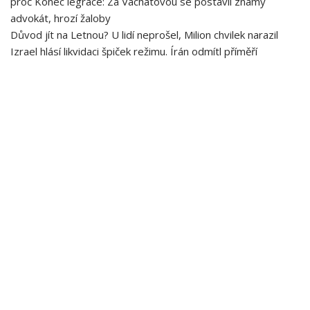
proč Konec legrace: Za Vachatovou se postavil známý
advokát, hrozí žaloby
Důvod jít na Letnou? U lidí neprošel, Milion chvilek narazil
Izrael hlásí likvidaci špiček režimu. Írán odmítl příměří