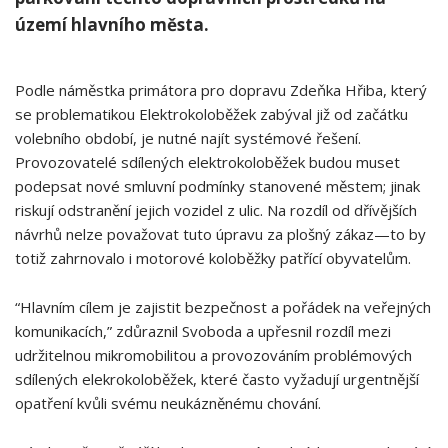
území‌ hlavního města.
Podle náměstka primátora pro dopravu Zdeňka Hřiba, který
se problematikou Elektrokoloběžek zabýval již od začátku
volebního období, je nutné najít systémové řešení.
Provozovatelé sdílených elektrokoloběžek budou muset
podepsat nové smluvní podmínky stanovené městem; jinak
riskují odstranění jejich vozidel z ⁢ulic. Na rozdíl od dřívějších
návrhů nelze považovat tuto úpravu za plošný‍ zákaz—to by
⁤totiž zahrnovalo​ i motorové koloběžky patřící obyvatelům.
“Hlavním cílem je‌ zajistit bezpečnost a pořádek na‌ veřejných
komunikacích,” zdůraznil Svoboda a upřesnil rozdíl mezi
udržitelnou mikromobilitou a provozováním problémových⁤
sdílených elekrokoloběžek, které často vyžadují urgentnější
opatření kvůli svému ⁢neukázněnému chování.