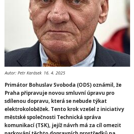
Autor:
Petr Karásek
16. 4. 2025
Primátor Bohuslav Svoboda (ODS) oznámil, ‍že
Praha připravuje ​novou ⁤smluvní úpravu pro
sdílenou dopravu, která se nebude týkat
elektrokoloběžek. Tento krok ‌vzešel z iniciativy
městské společnosti Technická správa
komunikací‍ (TSK), jejíž návrh má za⁢ cíl omezit
parkování‍ těchto dopravních prostředků na