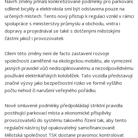
Návrh změny ​přináší konkretizované podmínky pro parkování;
sdílené bicykly a elektrokola smí být​ odstavena pouze na
určených místech. Tento nový přístup k regulaci vznikl v ⁤rámci
⁣spolupráce s ministerstvy průmyslu a obchodu, vnitra i
dopravy a projednával se také⁣ s dotčenými městskými
částmi jakož ​i provozovateli.
Cílem této změny není de facto​ zastavení rozvoje
společnosti zaměřené na ekologickou mobilitu, ale vymezení
jasných pravidel vůči nedisciplinovanému a nezodpovědnému
používání ‌elektrikářských koloběžek. Tato vozidla představují
značné výzvy jako bezpečnostní riziko ve formě vyššího
počtu nehod či narušení veřejného pořádku.
Nové smluvené podmínky předpokládají striktní pravidla
postihující parkovací místa a ⁤ekonomické příspěvky
provozovatelů do systému‌ takového řízení tak, aby tento
regulační nástroj byl‌ opakovatelný samofinancovaně.
Městská společnost TSK dostane pravomoc kontrolovat