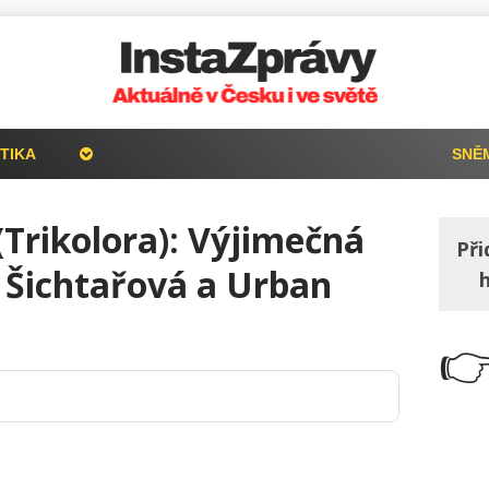
TIKA
SNĚ
(Trikolora): Výjimečná
Při
 Šichtařová a Urban
