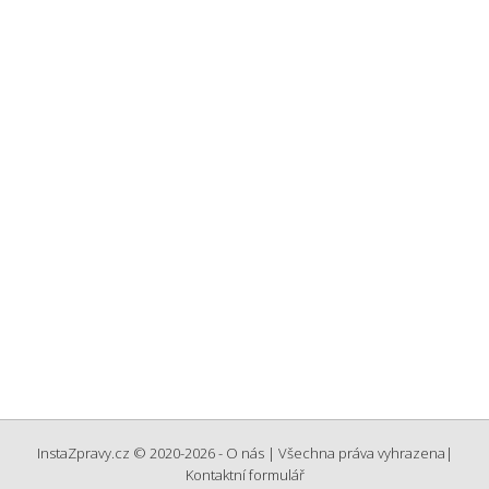
InstaZpravy.cz © 2020-2026 -
O nás
| Všechna práva vyhrazena
|
Kontaktní formulář