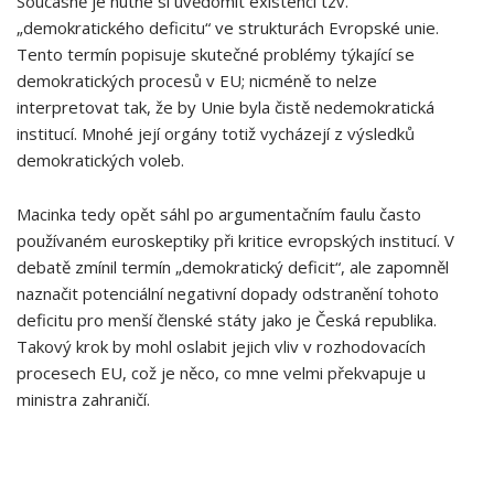
Současně⁤ je nutné si uvědomit existenci tzv.
„demokratického deficitu“ ve ​strukturách Evropské unie.
Tento termín popisuje skutečné problémy týkající se
demokratických procesů v‍ EU; nicméně⁣ to nelze
interpretovat tak, že by Unie byla čistě nedemokratická
institucí. Mnohé její orgány totiž vycházejí z výsledků⁢
demokratických voleb.
Macinka tedy opět sáhl po argumentačním faulu často
používaném euroskeptiky při kritice evropských​ institucí.⁢ V⁢
debatě zmínil termín „demokratický deficit“, ale zapomněl
naznačit potenciální​ negativní ‍dopady odstranění tohoto
deficitu‍ pro menší členské státy jako je Česká republika.
Takový krok by mohl oslabit jejich vliv v rozhodovacích
procesech ⁢EU, což je něco, co mne velmi překvapuje ⁢u
ministra zahraničí.