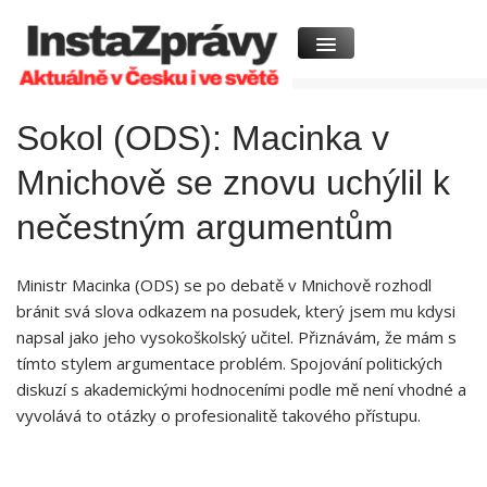
Sokol (ODS): Macinka v
Mnichově se znovu uchýlil k
nečestným argumentům
Ministr Macinka (ODS) ‍se po debatě v Mnichově rozhodl
bránit svá slova odkazem⁤ na posudek, který jsem mu ⁢kdysi
napsal jako jeho vysokoškolský učitel. Přiznávám, že mám​ s
tímto stylem argumentace problém. Spojování politických
diskuzí s akademickými hodnoceními‍ podle ⁢mě⁣ není vhodné ⁣a⁣
vyvolává to otázky o profesionalitě takového‍ přístupu.