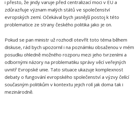
i přesto, že jindy varuje před‍ centralizací‌ moci v EU a
zdůrazňuje ‌význam malých států ve společenství
evropských zemí. Očekával bych jasnější postoj k této
⁢problematice ze strany českého politika jako je on.
Pokud se pan ministr už ‌rozhodl otevřít toto téma během
diskuse, rád bych⁣ upozornil i⁣ na poznámku obsaženou v mém
posudku ohledně možného rozporu mezi jeho tvrzeními a
odbornými názory na problematiku správy věcí veřejných
‌uvnitř Evropské ​unie.​ Tato situace ukazuje komplexnost
debaty o fungování evropského společenství a výzvy čelící
současným politikům ⁣v kontextu jejich rolí jak⁢ doma tak i
mezinárodně.