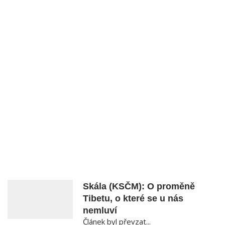
Skála (KSČM): O proměně
Tibetu, o které se u nás
nemluví
Článek byl převzat...