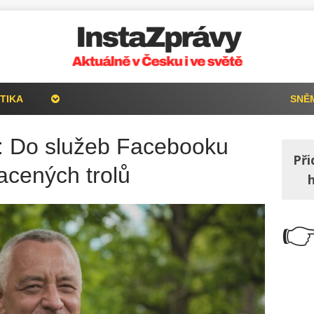
TIKA
SNĚ
 Do služeb Facebooku
Při
acených trolů
