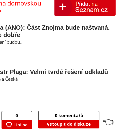
y na domovskou
ša (ANO): Část Znojma bude naštvaná.
e dobře
ní budou...
str Plaga: Velmi tvrdé řešení odkladů
a Česká...
0
komentářů
👈
Vstoupit do diskuze