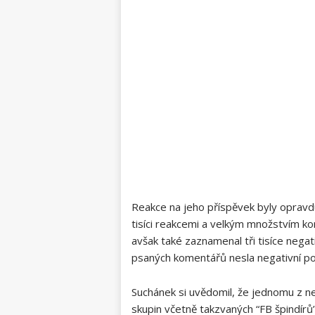
Reakce na jeho příspěvek byly opravd
tisíci reakcemi a velkým množstvím kom
avšak také zaznamenal tři tisíce nega
psaných komentářů nesla negativní p
Suchánek si uvědomil, že jednomu z n
skupin včetně takzvaných “FB špindír