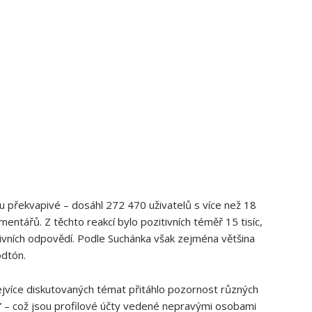
u překvapivé – dosáhl 272 470 uživatelů s více než 18
entářů. Z těchto reakcí bylo pozitivních téměř 15 tisíc,
tivních odpovědí. Podle Suchánka však zejména většina
odtón.
ejvíce diskutovaných témat přitáhlo pozornost různých
ů” – což jsou profilové účty vedené nepravými osobami