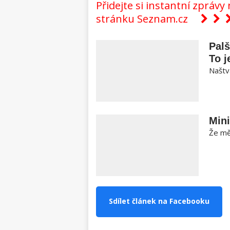
Přidejte si instantní zpráv
stránku Seznam.cz
Pal
To j
Naštva
Mini
Že měl
Sdílet článek na Facebooku