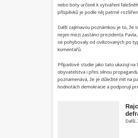
nebo boty určené k vytváření falešné
příspěvků je podle něj patrné rozšířen
Další zajímavou poznámkou je to, že 
nejen mezi zastánci prezidenta Pavla, 
se pohybovaly od civilizovaných po ty
komentářů.
Případové studie jako tato ukazují n
obyvatelstva i přes silnou propagand
poznamenává, že je důležité mít na pam
hodnotách demokracie a podporují pre
Rajc
defr
Další...