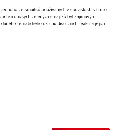
jednoho ze smailíků používaných v souvislosti s tímto
odle ironických zelených smajlíků byl zajímavým
daného tematického okruhu discuzních reakcí a jejich