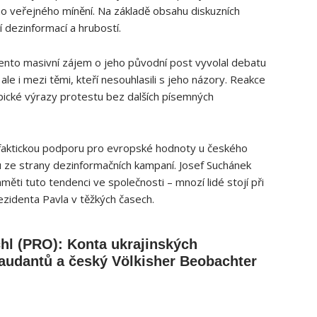
ho veřejného mínění. Na základě obsahu diskuzních
í dezinformací a hrubostí.
tento masivní zájem o jeho původní post vyvolal debatu
ale i mezi těmi, kteří nesouhlasili s jeho názory. Reakce
pické výrazy protestu bez dalších písemných
a faktickou podporu pro evropské hodnoty u českého
u ze strany dezinformačních kampaní. Josef Suchánek
ěti tuto tendenci ve společnosti – mnozí lidé stojí při
zidenta Pavla v těžkých časech.
hl (PRO): Konta ukrajinských
audantů a český Völkisher Beobachter