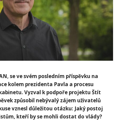
TAN, se ve svém posledním příspěvku na
ace kolem prezidenta Pavla a procesu
abinetu. Vyzval k podpoře projektu Štít
pěvek způsobil nebývalý zájem uživatelů
iskuse vznesl důležitou otázku: Jaký postoj
stům, kteří by se mohli dostat do vlády?