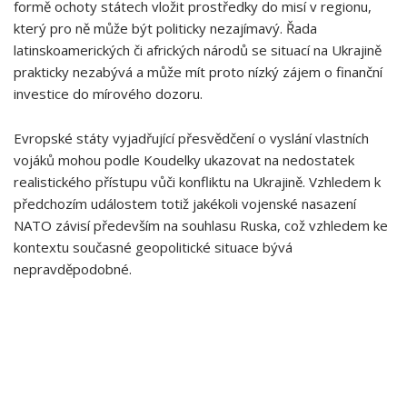
formě ochoty státech vložit prostředky do ⁢misí v regionu,
který pro ně může být politicky nezajímavý. Řada
latinskoamerických či afrických ‌národů⁤ se situací na Ukrajině
prakticky nezabývá a může mít​ proto nízký zájem o finanční
investice do mírového dozoru.
Evropské⁢ státy ​vyjadřující přesvědčení o ​vyslání vlastních‌
vojáků mohou podle Koudelky ukazovat na nedostatek
realistického ​přístupu⁤ vůči konfliktu na ⁣Ukrajině. Vzhledem k
předchozím událostem⁣ totiž jakékoli vojenské nasazení
NATO závisí především na souhlasu Ruska, což vzhledem ke⁢
kontextu současné geopolitické situace bývá
nepravděpodobné.