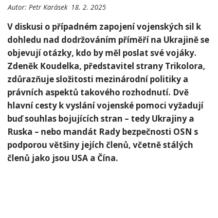
Autor:
Petr Karásek
18. 2. 2025
V diskusi o případném zapojení vojenských sil k
dohledu nad dodržováním příměří na ​Ukrajině se
⁤objevují otázky, kdo⁤ by měl poslat ​své vojáky.
Zdeněk Koudelka, představitel strany Trikolora,
zdůrazňuje složitosti⁤ mezinárodní ⁣politiky ‌a
právních aspektů ⁢takového‌ rozhodnutí.‍ Dvě
hlavní cesty k vyslání vojenské pomoci vyžadují
buď souhlas ‍bojujících stran – tedy ​Ukrajiny ‌a
Ruska – ‌nebo mandát Rady⁢ bezpečnosti ‌OSN ​s
podporou většiny jejích členů, včetně stálých
členů jako jsou USA a Čína.