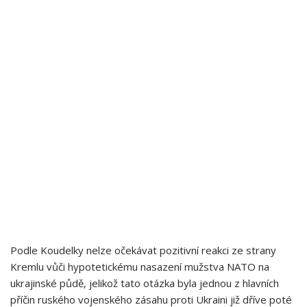
Podle Koudelky ⁤nelze očekávat pozitivní reakci⁢ ze strany
Kremlu vůči hypotetickému nasazení mužstva ​NATO na
⁤ukrajinské půdě, jelikož tato otázka byla jednou⁤ z hlavních
příčin ruského ‌vojenského zásahu proti Ukraini již dříve poté