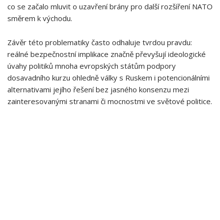
‌co‍ se ⁣začalo ⁣mluvit o uzavření brány pro​ další ‍rozšíření NATO
⁢směrem k východu.
Závěr této problematiky často ​odhaluje tvrdou pravdu:
reálné bezpečnostní implikace značně převyšují ideologické
‍úvahy politiků mnoha evropských státům podpory
dosavadního kurzu ohledně⁢ války s Ruskem i potencionálními
alternativami jejího řešení⁤ bez jasného konsenzu mezi
zainteresovanými stranami či mocnostmi ve světové ⁢politice.