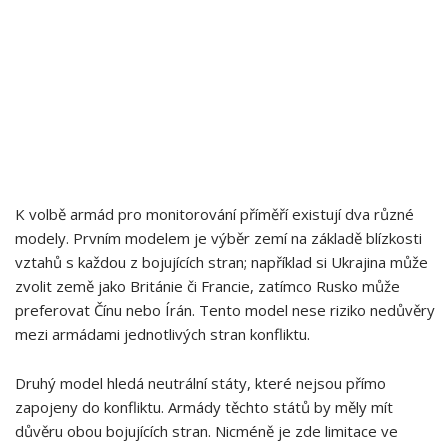
K volbě armád pro monitorování příměří existují dva různé
modely. Prvním modelem je výběr zemí na základě ‌blízkosti
vztahů s každou z bojujících stran; například si Ukrajina může
‌zvolit ⁣země ⁣jako Británie ⁣či Francie, ​zatímco Rusko ⁣může
preferovat Čínu nebo⁣ Írán. Tento model nese⁣ riziko nedůvěry
mezi armádami jednotlivých stran ⁣konfliktu.
Druhý model‌ hledá neutrální státy, které nejsou přímo
zapojeny do konfliktu.⁤ Armády ‌těchto států by měly mít
důvěru obou bojujících stran. Nicméně je zde limitace ve