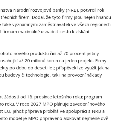
tva Národní rozvojové banky (NRB), potvrdil roli
ředních firem. Dodal, že tyto firmy jsou nejen hnanou
ale také významnými zaměstnavateli ve všech regionech
firmám maximálně usnadnit cestu k získání
hoto nového produktu činí až 70 procent jistiny
sahující až 20 milionů korun na jeden projekt. Firmy
ty po dobu do deseti let; příspěvek lze využít jak na
u budovy či technologie, tak i na provozní náklady
t žádosti od 18. prosince letošního roku; program
ího roku. V roce 2027 MPO plánuje zavedení nového
 EU, jehož příprava probíhá ve spolupráci s NRB a
tento model je MPO připraveno alokovat nejméně dvě