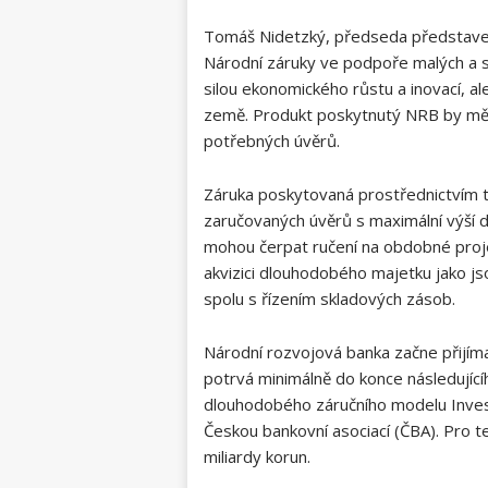
Tomáš Nidetzký, předseda představens
Národní záruky ve podpoře malých a st
silou ekonomického růstu a inovací, 
země. Produkt poskytnutý NRB by měl 
potřebných úvěrů.
Záruka poskytovaná prostřednictvím to
zaručovaných úvěrů s maximální výší do
mohou čerpat ručení na obdobné projek
akvizici dlouhodobého majetku jako jso
spolu s řízením skladových zásob.
Národní rozvojová banka začne přijíma
potrvá minimálně do konce následujíc
dlouhodobého záručního modelu Invest
Českou bankovní asociací (ČBA). Pro 
miliardy korun.