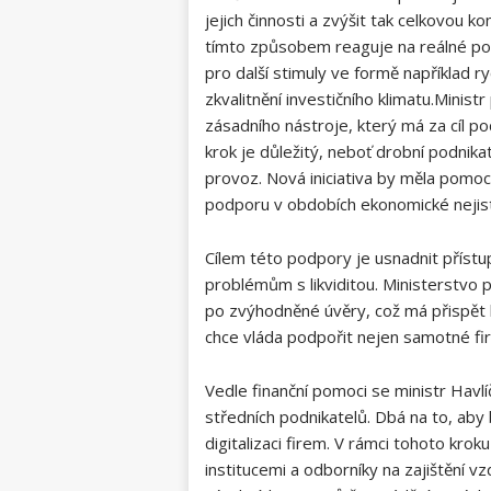
jejich činnosti a zvýšit tak celkovou 
tímto způsobem reaguje na reálné pot
pro další stimuly ve formě například r
zkvalitnění investičního klimatu.Minis
zásadního nástroje, který má za cíl p
krok je důležitý, neboť drobní podnika
provoz. Nová iniciativa by měla pomoci
podporu v obdobích ekonomické nejis
Cílem této podpory je usnadnit přístup
problémům s likviditou. Ministerstvo 
po zvýhodněné úvěry, což má přispět 
chce vláda podpořit nejen samotné fi
Vedle finanční pomoci se ministr Havl
středních podnikatelů. Dbá na to, aby
digitalizaci firem. V rámci tohoto kro
institucemi a odborníky na zajištění