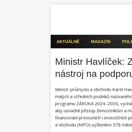
AKTUÁLNĚ
MAGAZÍN
POLI
Ministr Havlíček:
nástroj na podpor
Ministr průmyslu a obchodu Karel Havl
malých a středních podniků nazvaného
programu ZÁRUKA 2024–2030, vychází
aby usnadnil přístup živnostníkům a 
financování provozních i investičních 
a obchodu (MPO) vyčleněno 578 milio