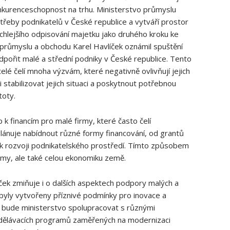
konkurenceschopnost na trhu. Ministerstvo průmyslu
řeby podnikatelů v České republice a vytváří prostor
ychlejšího odpisování majetku jako druhého kroku ke
tr průmyslu a obchodu Karel Havlíček oznámil spuštění
odpořit malé a střední podniky v České republice. Tento
telé čelí mnoha výzvám, které negativně ovlivňují jejich
 stabilizovat jejich situaci a poskytnout potřebnou
toty.
 k financím pro malé firmy, které často čelí
plánuje nabídnout různé formy financování, od grantů
k rozvoji podnikatelského prostředí. Tímto způsobem
rmy, ale také celou ekonomiku země.
íček zmiňuje i o dalších aspektech podpory malých a
 byly vytvořeny příznivé podmínky pro inovace a
ku bude ministerstvo spolupracovat s různými
 vzdělávacích programů zaměřených na modernizaci