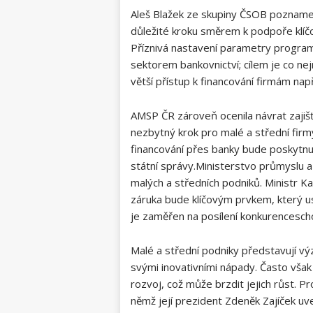
Aleš Blažek ze skupiny ČSOB poznam
důležité kroku směrem k podpoře klíč
Příznivá nastavení parametry program
sektorem bankovnictví; cílem je co nej
větší přístup k financování firmám např
AMSP ČR zároveň ocenila návrat zaji
nezbytný krok pro malé a střední firmy
financování přes banky bude poskytnu
státní správy.Ministerstvo průmyslu 
malých a středních podniků. Ministr 
záruka bude klíčovým prvkem, který usn
je zaměřen na posílení konkurencescho
Malé a střední podniky představují 
svými inovativními nápady. Často však 
rozvoj, což může brzdit jejich růst. 
němž její prezident Zdeněk Zajíček u