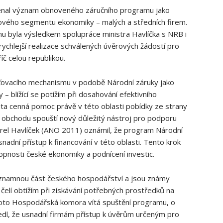
enal význam obnoveného záručního programu jako
ového segmentu ekonomiky – malých a středních firem.
u byla výsledkem spolupráce ministra Havlíčka s NRB i
rychlejší realizace schválených úvěrových žádostí pro
íč celou republikou.
šťovacího mechanismu v podobě Národní záruky jako
 – blížící se potížím při dosahování efektivního
ta cenná pomoc právě v této oblasti pobídky ze strany
a obchodu spouští nový důležitý nástroj pro podporu
Karel Havlíček (ANO 2011) oznámil, že program Národní
adní přístup k financování v této oblasti. Tento krok
pnosti české ekonomiky a podnícení investic.
významnou část českého hospodářství a jsou známy
čelí obtížím při získávání potřebných prostředků na
Proto Hospodářská komora vítá spuštění programu, o
vedl, že usnadní firmám přístup k úvěrům určeným pro