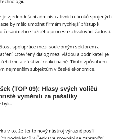
technologií.
e je zjednodušení administrativních nároků spojených
acie by mělo umožnit firmám rychlejší přístup k
čekání nebo složitého procesu schvalování žádostí.
ležitost spolupráce mezi soukromým sektorem a
patření. Otevřený dialog mezi vládou a podnikateli je
řeb trhu a efektivní reakci na ně. Tímto způsobem
těm nejmenším subjektům v české ekonomice.
šek (TOP 09): Hlasy svých voličů
risté vyměnili za pašalíky
byli...
íru v to, že tento nový nástroj výrazně posílí
ch podnikânců v Česku ve srovnání se zahraniční