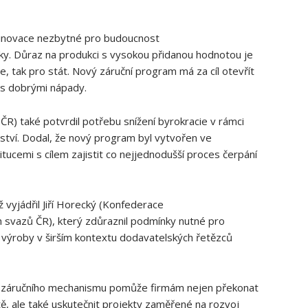
a inovace nezbytné pro budoucnost
y. Důraz na produkci s vysokou přidanou hodnotou je
e, tak pro stát. Nový záruční program má za cíl otevřít
 s dobrými nápady.
 také potvrdil potřebu snížení byrokracie v rámci
tví. Dodal, že nový program byl vytvořen ve
itucemi s cílem zajistit co nejjednodušší proces čerpání
 vyjádřil Jiří Horecký (Konfederace
 svazů ČR), který zdůraznil podmínky nutné pro
 výroby v širším kontextu dodavatelských řetězců
záručního mechanismu pomůže firmám nejen překonat
ě, ale také uskutečnit projekty zaměřené na rozvoj