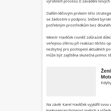
výrobních procesů či zavádění nových 
Dalším klíčovým prvkem této strategi
se žádostmi o podporu. Snížení byrokr
potřebným prostředkům bez dlouhého 
Ministr Havlíček rovněž zdůraznil dů
veřejnou sférou při realizaci těchto o
nezbytný pro pochopení aktuálních pot
může být zajištěna skutečná pomoc 
Žení
Moto
Kdyby 
Na závěr Karel Havlíček vyjádřil svou v
konkurenceschopnost malých a střední