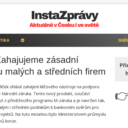
TIKA
SNĚ
 Zahajujeme zásadní
Při
u malých a středních firem
íček ohlásil zahájení klíčového nástroje na podporu

 Národní záruka. Tento nový produkt, součást
 z předchozího programu M-záruka a je navržen tak,
malým i středním podnikům k bankovním úvěrům pro
projektů. Na tuto iniciativu bylo Ministerstvem průmyslu
nů korun.