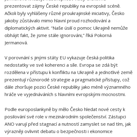
prezentovat zájmy České republiky na evropské scéně.
Ačkoli byly vyhlášeny různé proukrajinské iniciativy, Česko
jakoby zůstávalo mimo hlavní proud rozhodování a
diplomatických aktivit. “Naše úsilí o pomoc Ukrajině nemůže
obhájit fakt, že jsme stále ignorováni,” říká Pokorná
Jermanová.
V porovnání s jinými státy EU vykazuje česká politika
nedostatky ve své koherenci a síle. Evropa se zdá být
rozdělena v přístupu k konfliktu na Ukrajině a jednotlivé země
prezentují různorodé strategie a pragmatické přístupy, což
dále zhoršuje pozici České republiky jako méně významného
hráče ve vyjednáváních s hlavními evropskými mocnostmi.
Podle europoslankyně by mělo Česko hledat nové cesty k
posilování své role v mezinárodním společenství. Zástupci
ANO varují před stagnací a nutností zamyslet se nad tím, jak
výrazněji ovlivnit debatu o bezpečnosti i ekonomice