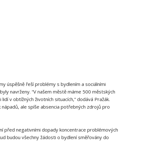
samy úspěšně řeší problémy s bydlením a sociálními
ré byly navrženy. “V našem městě máme 500 městských
lidí‍ v obtížných životních situacích,” dodává Pražák.
 nápadů, ale spíše absencia potřebných zdrojů pro
vání před negativními dopady koncentrace problémových
okud budou všechny žádosti o bydlení směřovány do