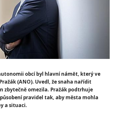
utonomii obcí byl hlavní‌ námět,‌ který ve
Pražák (ANO). Uvedl, že snaha nařídit
en zbytečně omezila. Pražák⁢ podtrhuje
izpůsobení pravidel tak, aby ⁣města mohla
y a situaci.