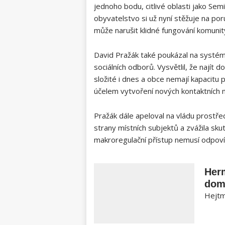
jednoho bodu, citlivé oblasti jako Semily
obyvatelstvo si už nyní ‍stěžuje na poru
může narušit klidné fungování komunit
David Pražák také poukázal na systém
sociálních ‌odborů. Vysvětlil, že najít​ 
složité‌ i ​dnes a obce nemají kapacitu
účelem vytvoření nových kontaktních m
Pražák dále ‍apeloval na vládu prostře
strany‍ místních⁣ subjektů a zvážila s
makroregulační přístup nemusí odpoví
Herm
dom
Hejtm