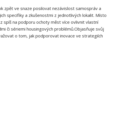
rok zpět ve snaze posilovat nezávislost samospráv a
jich specifiky a zkušenostmi z jednotlivých lokalit. Místo
z spíš na podporu ochoty měst více ovlivnit vlastní
lidmi či ​sériemi housingových problémů.Objasňuje svůj
ažovat ⁤o tom, jak ⁣podporovat inovace ve strategiích