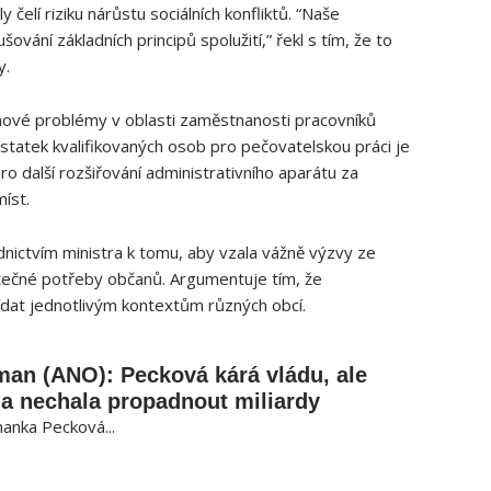
‌ čelí riziku nárůstu sociálních konfliktů. “Naše
šování základních principů spolužití,” řekl⁣ s tím, že to
y.
ové problémy v oblasti ‌zaměstnanosti pracovníků
dostatek ​kvalifikovaných osob ‍pro pečovatelskou práci ‌je
 pro další rozšiřování administrativního aparátu za
íst.
dnictvím ministra k tomu, aby vzala vážně výzvy ze
kutečné potřeby občanů. Argumentuje tím, že
dat jednotlivým kontextům různých obcí.
an (ANO): Pecková kárá vládu, ale
a nechala propadnout miliardy
anka Pecková...