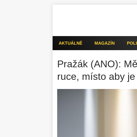
AKTUÁLNĚ
MAGAZÍN
POLI
Pražák (ANO): Měl
ruce, místo aby j