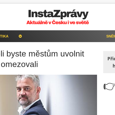
TIKA
SNĚ
i byste městům uvolnit
Při
e omezovali
