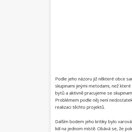
Podle jeho‍ názoru již ‍některé obce​ 
⁣skupinami jinými ⁢metodami, než kte
bytů a aktivně pracujeme se⁣ skupinami 
Problémem ​podle něj není nedostatek
realizaci těchto projektů.
Dalším bodem ‍jeho kritiky bylo varo
lidí na jednom místě. Obává se, že p