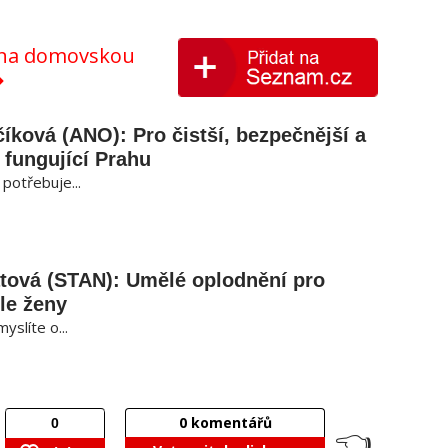
y na domovskou
íková (ANO): Pro čistší, bezpečnější a
 fungující Prahu
potřebuje...
tová (STAN): Umělé oplodnění pro
le ženy
myslíte o...
0
komentářů
👈