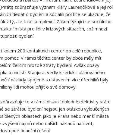
(Piráti) zdůrazňuje význam Kláry Laurenčíkové a její roli
álních debat o bydlení a sociální politice se ukazuje, že
ežitý, ale také komplexní. Zákon týkající se sociálního
ntaktní místa pro lidi v krizových situacích, což mnozí
tupnosti bydlení.
t kolem 200 kontaktních center po celé republice,
cím pomoc. V rámci těchto center by obce měly mít
lům čelícím hrozbě ztráty bydlení. Avšak obavy
upka a ministr Stanjura, vedly k redukci plánovaného
anční náklady spojené s ustavením více úředníků byly
miliony lidí mohou přijít o své domovy.
zdůrazňuje to v rámci diskuzí ohledně efektivity státu
 se ztrátou bydlení nejsou jen otázkou vyloučených
hustě osídlených oblastech jako je Praha nebo menší města
e zvýšení nájmů nebo dalších nákladů na život,
 dostupné finanční řešení.