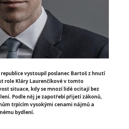
 republice vystoupil poslanec Bartoš z hnutí
ost role Kláry Laurenčíkové v tomto
st situace, kdy se mnozí lidé ocitají bez
dlení. Podle něj je zapotřebí přijetí zákonů,
nům trpícím vysokými cenami nájmů a
pnému bydlení.