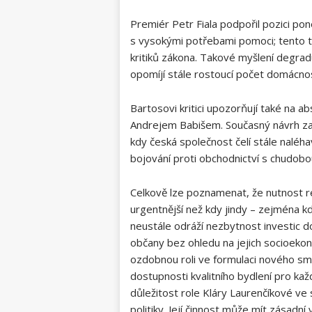
Premiér Petr Fiala podpořil pozici po
s vysokými potřebami pomoci; tento tr
kritiků zákona. Takové myšlení degradu
opomíjí stále rostoucí počet domácnos
Bartosovi kritici upozorňují také na 
Andrejem Babišem. Současný návrh z
kdy česká společnost čelí stále naléha
bojování proti obchodnictví s chudob
Celkově lze poznamenat, že nutnost r
urgentnější než kdy jindy – zejména k
neustále odráží nezbytnost investic 
občany bez ohledu na jejich socioeko
ozdobnou roli ve formulaci nového smě
dostupnosti kvalitního bydlení pro kaž
důležitost role Kláry Laurenčíkové ve s
politiky. Její činnost může mít zásadní 