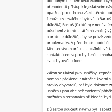
podobným osudem kvůli ekonomickým 
přehodnotit přístup k legislativním ná
opatření pro ochranu všech těchto o
čehožkoliv trvalého ubytování (Bartoš (
důležitá).Bartoš (Pirátům) v nedávném
působení v tomto státě má značný význa
a proto je důležité, aby se právě vedo
problematiky. V předchozím období na
Ministerstvem práce a sociálních věcí.
kontaktní centra pro bydlení na mnoha 
kvazi bytového fondu.
Zákon se ukázal jako úspěšný, zejména
pomohla překlenout náročné životní s
stovky obyvatelů, což bylo dokonce z
úspěchu jsou více než evidentní příběhy
možných alternativách při hledání byd
Důležitou součástí návrhu byl i aspek