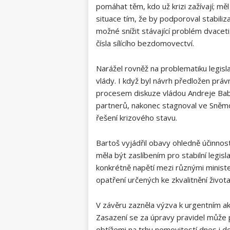
pomáhat těm, kdo už krizi zažívají; m
situace tím, že by podporoval stabili
možné snížit stávající problém dvacet
čísla sílícího bezdomovectví.
Narážel rovněž na problematiku legisl
vlády. I když byl návrh předložen prá
procesem diskuze vládou Andreje Babi
partnerů, nakonec stagnoval ve Sněmo
řešení krizového stavu.
Bartoš vyjádřil obavy ohledně účinnos
měla být zaslíbením pro stabilní legisl
konkrétně napětí mezi různými ministe
opatření určených ke zkvalitnění život
V závěru zazněla výzva k urgentním a
Zasazení se za úpravy pravidel může
obtížemi na trhu nemovitostí dnes i do