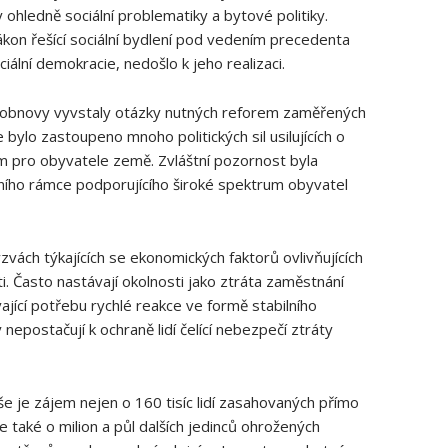
ohledně sociální problematiky a bytové politiky.
ákon řešící sociální bydlení pod vedením precedenta
ciální demokracie, nedošlo k jeho realizaci.
 obnovy vyvstaly otázky nutných reforem zaměřených
 bylo zastoupeno mnoho politických sil usilujících o
m pro obyvatele země. Zvláštní pozornost byla
vního rámce podporujícího široké spektrum obyvatel
ýzvách týkajících se ekonomických faktorů ovlivňujících
ti. Často nastávají okolnosti jako ztráta zaměstnání
ící potřebu rychlé reakce ve formě stabilního
y nepostačují k ochraně lidí čelící nebezpečí ztráty
je zájem nejen o 160 tisíc lidí zasahovaných přímo
 také o milion a půl dalších jedinců ohrožených