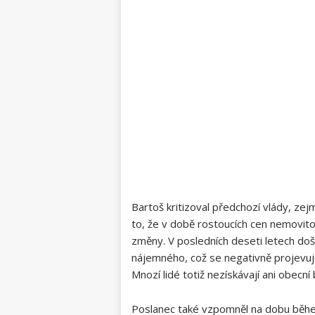
Bartoš kritizoval předchozí vlády, ze
to, že v době rostoucích cen nemovitos
změny. V posledních deseti letech do
nájemného, což se negativně projevuje
Mnozí lidé totiž nezískávají ani obecn
Poslanec také vzpomněl na dobu během