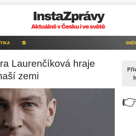
TIKA
SNĚ
lára Laurenčíková hraje
Při
naší zemi
