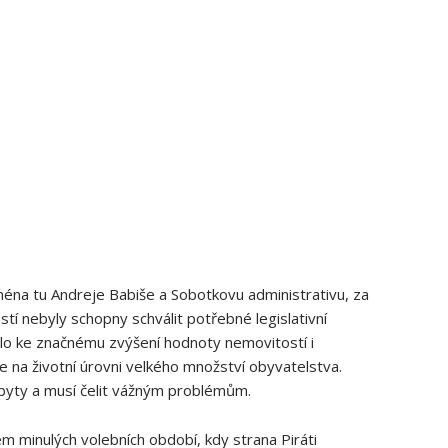
jména tu Andreje Babiše a Sobotkovu administrativu, za
tí nebyly schopny schválit potřebné legislativní
šlo ke značnému zvýšení hodnoty nemovitostí i
 na životní úrovni velkého množství obyvatelstva.
í byty a musí čelit vážným problémům.
 minulých volebních období, kdy strana Piráti