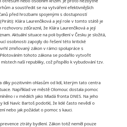
otřesům nebo osobním krizím. Je proto nezbytné
vrhům a soustředit se na vytváření efektivnějších
bčanů před hrozbami spojenými s dostupností
Piráti): Klára Laurenčíková a její role v tomto státě je
 rozhovoru zdůraznil, že Klára Laurenčíková a její
m. Aktuální situace na poli bydlení v Česku je složitá,
ucí osobnosti zapojily do řešení této kritické
vrhl zmiňovaný zákon v rámci spolupráce s
 Pilotováním tohoto zákona se podařilo vytvořit
místech naší republiky, což přispělo k vybudování tzv.
 díky pozitivním ohlasům od lidí, kterým tato centra
ituace. Například ve městě Olomouc dostala pomoc
míněno i v médiích jako Mladá fronta DNES. Na jeho
 lidí Navíc Bartoš podotkl, že lidé často nevědí o
lení nebo jak požádat o pomoc s kauci.
t prevence ztráty bydlení. Zákon totiž neměl pouze