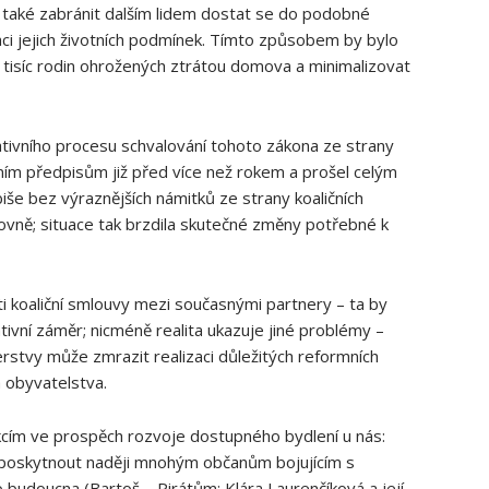
ěl také zabránit dalším lidem dostat se do podobné
zaci jejich životních podmínek. Tímto způsobem by bylo
i tisíc rodin ohrožených ztrátou domova a minimalizovat
ativního procesu schvalování tohoto zákona ze strany
vním předpisům již před více než rokem a prošel celým
še bez výraznějších námitků ze strany koaličních
vně; situace tak brzdila skutečné změny potřebné k
ti koaliční smlouvy mezi současnými partnery – ta by
ativní záměr; nicméně realita ukazuje jiné problémy –
rstvy může zmrazit realizaci důležitých reformních
a obyvatelstva.
kcím ve prospěch rozvoje dostupného bydlení u nás:
 poskytnout naději mnohým občanům bojujícím s
 budoucna (Bartoš – Pirátům: Klára Laurenčíková a její