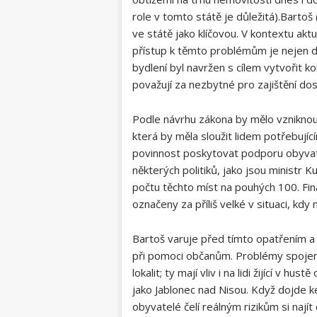
role v tomto státě je důležitá).Bartoš 
ve státě jako klíčovou. V kontextu aktu
přístup k těmto problémům je nejen důl
bydlení byl navržen s cílem vytvořit ko
považují za nezbytné pro zajištění dos
Podle návrhu zákona by mělo vzniknou
která by měla sloužit lidem potřebují
povinnost poskytovat podporu obyvate
některých politiků, jako jsou ministr K
počtu těchto míst na pouhých 100. Fin
označeny za příliš velké v situaci, kdy 
Bartoš varuje před tímto opatřením a 
při pomoci občanům. Problémy spojené
lokalit; ty mají vliv i na lidi žijící v 
jako Jablonec nad Nisou. Když dojde k
obyvatelé čelí reálným rizikům si najít