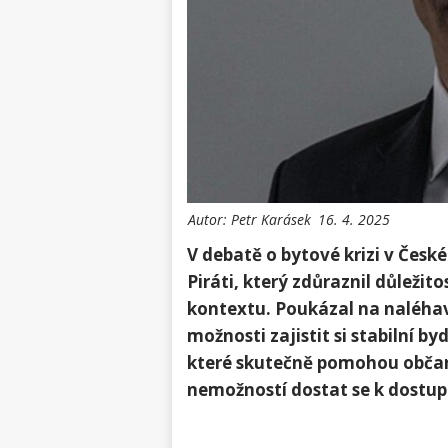
Autor:
Petr Karásek
16. 4. 2025
V debatě o bytové krizi v České
Piráti, který zdůraznil důležit
kontextu. Poukázal na naléhavo
možnosti zajistit si stabilní by
které skutečně pomohou obča
nemožností dostat se k dostu