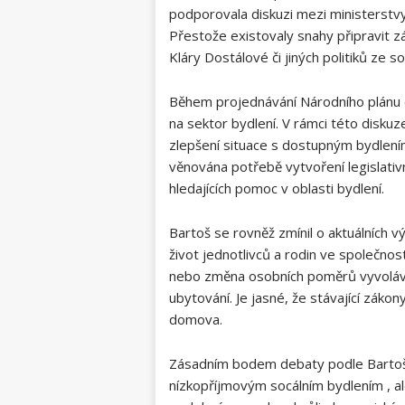
podporovala diskuzi mezi ministerstvy 
Přestože existovaly snahy připravit z
Kláry Dostálové či jiných politiků ze so
Během projednávání Národního plánu
na sektor bydlení. V rámci této diskuze
zlepšení situace s dostupným bydlení
věnována potřebě vytvoření legislati
hledajících pomoc v oblasti bydlení.
Bartoš se rovněž zmínil o aktuálních v
život jednotlivců a rodin ve společnos
nebo změna osobních poměrů vyvolávaj
ubytování. Je jasné, že stávající zákon
domova.
Zásadním bodem debaty podle Bartoše 
nízkopříjmovým socálním bydlením , ale