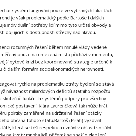
nechat systém fungování pouze ve vybraných lokalitách
end je však problematický podle Bartoše i dalších
je individuální potřeby lidí mimo tyto určité obvody a
tí bojujících s dostupností střechy nad hlavou.
absenci rozumných řešení během minulé vlády vedené
aměřený pouze na omezená místa přichází v momentu,
vější bytové krizi bez koordinované strategie určené k
ou či dalším formám socioekonomických nerovností.
eagovat rychle na problematiku ztráty bydlení se stává
dyž návaznost miliardových deficitů státního rozpočtu
do skutečně funkčních systémů podpory pro všechny
nomické postavení. Klára Laurenčíková tak může hrát
ru politiky zaměřené na udržitelné řešení otázky
dého občana tohoto státu.Bartoš (Piráti) vyzdvihl
tátě, která se těší respektu a uznání v oblasti sociální
vliv na životy mnoha lidí, přičemž se snaží o zlepšení