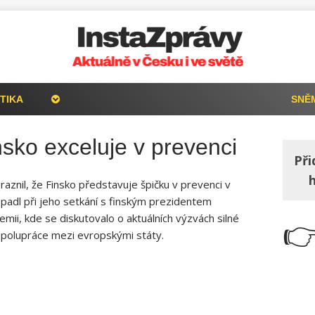
TIKA
SNĚ
nsko exceluje v prevenci
Při
znil, že Finsko představuje špičku v prevenci v
 padl při jeho setkání s finským prezidentem
ii, kde se diskutovalo o aktuálních výzvách silné

 spolupráce mezi evropskými státy.