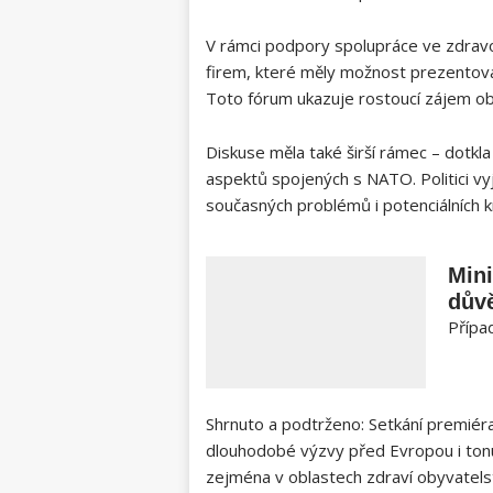
V rámci podpory spolupráce ve zdravot
firem, které měly možnost prezentov
Toto fórum ukazuje rostoucí zájem o
Diskuse měla také širší rámec – dotk
aspektů spojených s NATO. Politici vy
současných problémů i potenciálních k
Mini
důvě
Případ
Shrnuto a podtrženo: Setkání premiéra
dlouhodobé výzvy před Evropou i ton
zejména v oblastech zdraví obyvatels