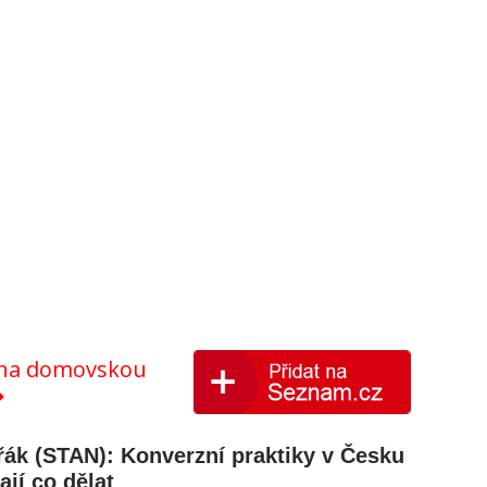
y na domovskou
ák (STAN): Konverzní praktiky v Česku
jí co dělat