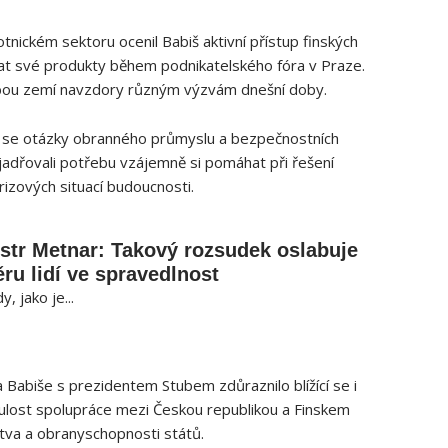
nickém sektoru ocenil Babiš aktivní přístup finských
at své produkty během podnikatelského fóra v Praze.
bou zemí navzdory různým výzvám dnešní doby.
la se otázky obranného průmyslu a bezpečnostních
jadřovali potřebu vzájemně si pomáhat při řešení
rizových situací budoucnosti.
str Metnar: Takový rozsudek oslabuje
ru lidí ve spravedlnost
y, jako je...
 Babiše s prezidentem Stubem zdůraznilo blížící se i
ulost spolupráce mezi Českou republikou a Finskem
tva a obranyschopnosti států.