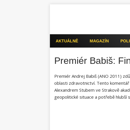
AKTUÁLNĚ
MAGAZÍN
POLI
Premiér Babiš: Fi
Premiér Andrej Babiš (ANO 2011) zdůra
oblasti zdravotnictví. Tento komentář
Alexandrem Stubem ve Strakově akadem
geopolitické situace a potřebě hlubší