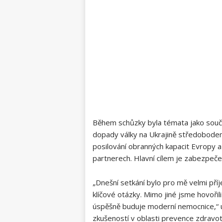
Během schůzky byla témata jako souč
dopady války na Ukrajině středobodem 
posilování obranných kapacit Evropy a 
partnerech. Hlavní cílem je zabezpečen
„Dnešní setkání bylo pro mě velmi pří
klíčové otázky. Mimo jiné jsme hovořili
úspěšně buduje moderní nemocnice,“ uv
zkušeností v oblasti prevence zdravotn