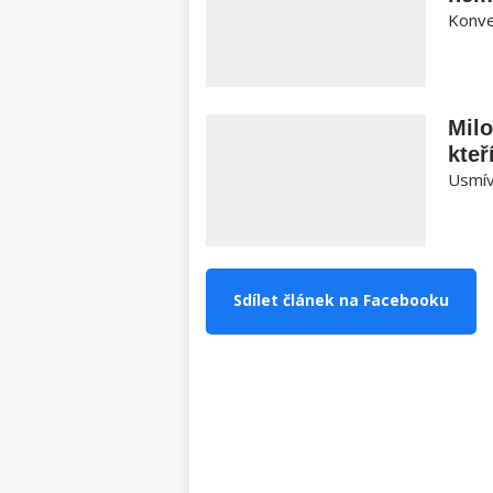
Konver
Milo
kteř
Usmív
Sdílet článek na Facebooku