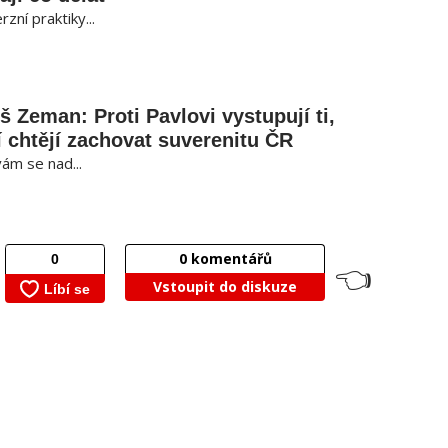
zní praktiky...
š Zeman: Proti Pavlovi vystupují ti,
í chtějí zachovat suverenitu ČR
ám se nad...
0
komentářů
👈
Vstoupit do diskuze