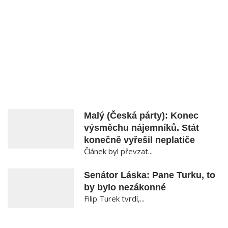
Malý (Česká párty): Konec
výsměchu nájemníků. Stát
konečně vyřešil neplatiče
Článek byl převzat...
Senátor Láska: Pane Turku, to
by bylo nezákonné
Filip Turek tvrdí,...