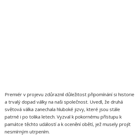
Premiér v projevu zdůraznil důležitost připomínání‌ si ‌historie
a trvalý dopad války na naši společnost. Uvedl, že druhá
světová válka zanechala hluboké jizvy, které jsou stále
patrné i‍ po ​tolika letech. Vyzval k pokornému přístupu ⁣k‌
památce těchto událostí a k ocenění obětí, jež musely projít
nesmírným utrpením.