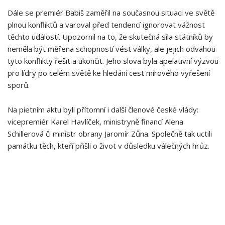
Dále se premiér Babiš zaměřil ​na současnou situaci ve světě
plnou konfliktů a varoval před tendencí ignorovat vážnost
těchto událostí. Upozornil na to, že skutečná síla státníků by⁢
neměla být měřena schopností vést války, ale jejich odvahou⁤
tyto konflikty řešit a‌ ukončit. Jeho⁢ slova byla apelativní ⁢výzvou
pro ⁤lídry‌ po celém světě ke hledání​ cest mírového vyřešení
sporů.
Na pietním‍ aktu byli přítomní i další členové⁤ české vlády:
vicepremiér Karel Havlíček, ministryně financí⁢ Alena
Schillerová ⁣či ministr obrany Jaromír Zůna. Společně tak uctili
památku těch, kteří přišli o život v důsledku válečných hrůz.