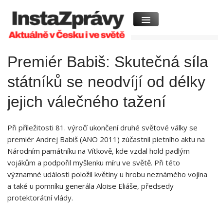
Premiér Babiš: Skutečná síla
státníků se neodvíjí od délky
jejich válečného tažení
Při příležitosti 81. výročí ukončení druhé světové války se
premiér Andrej Babiš (ANO 2011) zúčastnil ⁢pietního ⁣aktu na
Národním památníku na Vítkově, kde vzdal hold padlým
vojákům a podpořil myšlenku míru ve světě. Při této
významné události položil květiny u hrobu neznámého vojína
a také u pomníku generála Aloise Eliáše, předsedy
‌protektorátní vlády.