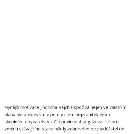
Nynější motivace Jindřicha Rajchla spočívá ⁤nejen ve⁤ vlastním‍
blahu ale především v pomoci těm nejzranitelnějším
skupinám obyvatelstva. Cítí povinnost angažovat se pro
změnu ​stávajícího stavu‌ někdy⁢ zdánlivého beznaděžství⁣ do