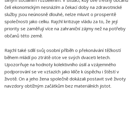
silným sociálním rozdělením. V situaci, kdy⁢ dvě třetiny občanů
čelí ⁤ekonomickým ‍nesnázím a čekací doby⁣ na zdravotnické
služby jsou neúnosně‌ dlouhé, nelze mluvit o prosperitě
společnosti jako celku. Rajchl kritizuje vládu za to, že její⁢
priority se zaměřují více na zahraniční zájmy než na⁣ potřeby
občanů této země.
Rajchl ‌také sdílí⁣ svůj osobní příběh ‌o překonávání těžkostí
během mládí po ztrátě ⁤otce ve svých dvaceti letech.
Upozorňuje na hodnoty kolektivního úsilí a vzájemného‍
podporování⁢ se ve vztazích jako klíče ‍k úspěchu i štěstí v
životě. On a⁤ jeho žena společně dokázali postavit své životy
navzdory ‌obtížným začátkům bez materiálních jistot.