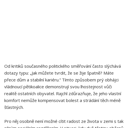
Od kritiků současného politického směřování často slýchává
dotazy typu: „Jak můžete tvrdit,⁣ že se žije špatně? Máte
přece dům a ⁣stabilní kariéru.“ Tímto ‌způsobem prý⁣ obhájci
vládnoucí ⁢pětikoalice demonstrují svou lhostejnost vůči
realitě ostatních obyvatel. Rajchl zdůrazňuje, že jeho vlastní‍
komfort nemůže kompensovat bolest a strádání⁢ těch méně
šťastných.
Pro něj osobně není možné cítit radost ze života v zemi s tak