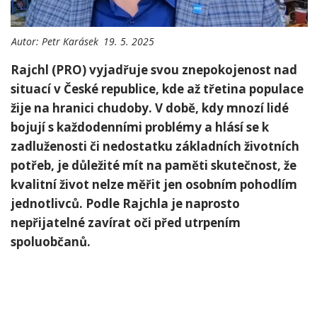
Autor:
Petr Karásek
19. 5. 2025
Rajchl ⁣(PRO) vyjadřuje svou znepokojenost nad
situací⁣ v České republice, kde⁤ až třetina populace
žije na hranici chudoby. V době, kdy mnozí ⁤lidé
bojují s každodenními problémy a ⁣hlásí se k‌
zadluženosti či nedostatku základních​ životních
⁤potřeb, je důležité mít na paměti skutečnost, že
kvalitní život nelze měřit jen osobním pohodlím
jednotlivců. Podle ‍Rajchla je naprosto
nepřijatelné‍ zavírat oči před ‍utrpením
spoluobčanů.