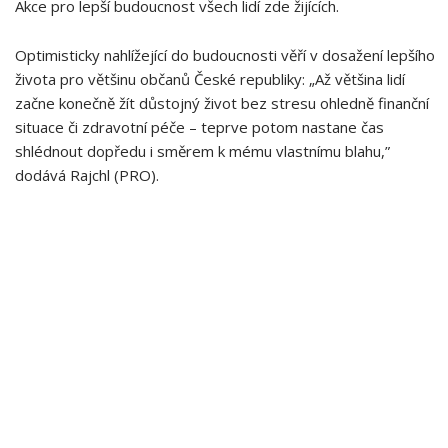
Akce pro lepší budoucnost všech lidí zde⁢ žijících.
Optimisticky nahlížející do ‍budoucnosti věří⁣ v dosažení lepšího
života pro většinu občanů České republiky: „Až většina ‍lidí
začne konečně žít důstojný život bez stresu ohledně‌ finanční
situace či zdravotní péče – teprve potom nastane čas
shlédnout dopředu i směrem k mému vlastnímu blahu,”
dodává Rajchl (PRO).