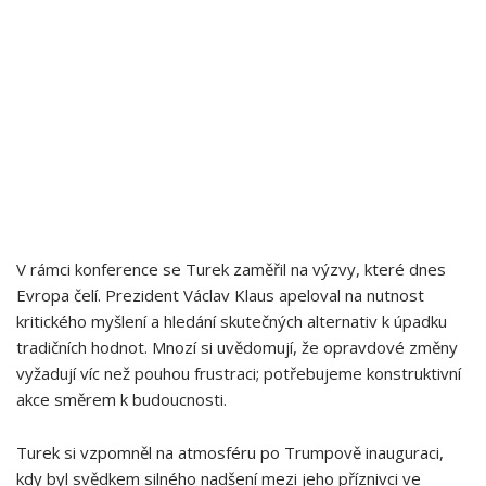
V rámci konference ‌se Turek zaměřil na⁢ výzvy, které dnes
Evropa čelí. ‌Prezident Václav Klaus apeloval ⁤na nutnost
kritického myšlení a⁢ hledání skutečných alternativ k úpadku
tradičních hodnot.​ Mnozí si ⁢uvědomují, že opravdové změny
vyžadují víc než‌ pouhou frustraci; ⁣potřebujeme konstruktivní
akce směrem k budoucnosti.
Turek si vzpomněl na atmosféru po Trumpově inauguraci,
kdy byl⁤ svědkem silného nadšení mezi jeho příznivci ve