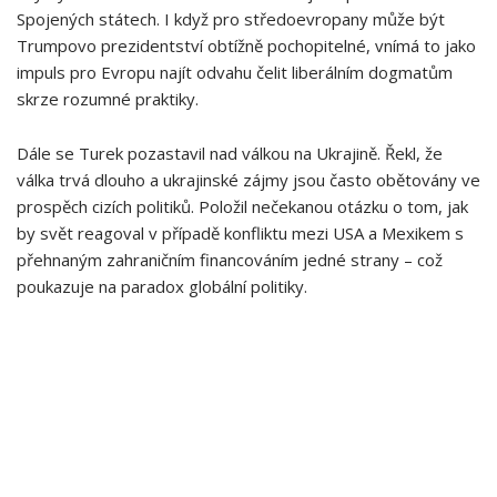
Spojených státech. I když pro středoevropany může být
Trumpovo prezidentství obtížně pochopitelné, vnímá to jako
impuls pro Evropu najít odvahu čelit liberálním⁢ dogmatům
skrze rozumné praktiky.
Dále se Turek pozastavil nad válkou na Ukrajině. Řekl, že
válka‍ trvá dlouho a ‌ukrajinské zájmy jsou často ⁣obětovány ve
prospěch cizích politiků. Položil nečekanou otázku o tom, jak
by svět reagoval v případě konfliktu mezi USA a Mexikem s
přehnaným zahraničním ⁣financováním jedné ‌strany – což
poukazuje na paradox globální politiky.