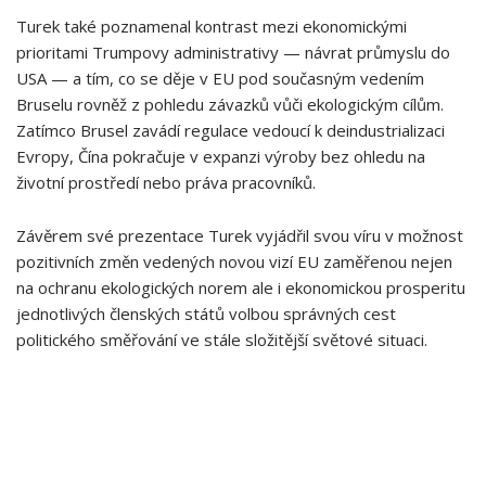
Turek také poznamenal kontrast mezi ekonomickými
prioritami Trumpovy ⁢administrativy — návrat průmyslu do
USA — a ⁢tím, co ⁣se děje v⁤ EU pod současným vedením
Bruselu rovněž z pohledu závazků vůči ekologickým cílům.
Zatímco Brusel zavádí regulace vedoucí k deindustrializaci
Evropy, Čína pokračuje v expanzi ⁢výroby bez ohledu ​na
životní prostředí nebo práva pracovníků.
Závěrem své prezentace Turek vyjádřil svou ⁣víru v možnost
pozitivních změn vedených novou vizí EU zaměřenou nejen
na ochranu⁤ ekologických ⁢norem ale​ i ekonomickou prosperitu
jednotlivých členských států volbou správných cest
politického směřování ve stále složitější světové situaci.