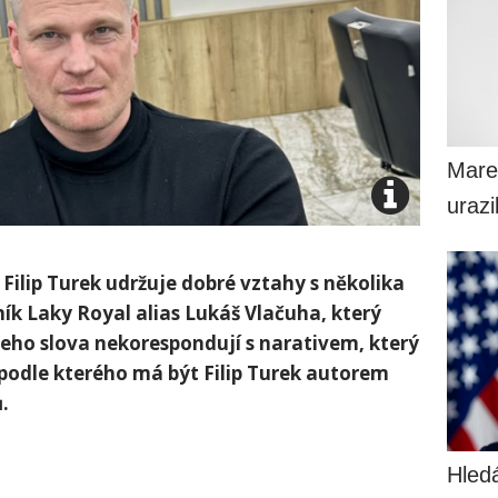
Mare
uraz
Filip Turek udržuje dobré vztahy s několika
ník Laky Royal alias Lukáš Vlačuha, který
 Jeho slova nekorespondují s narativem, který
podle kterého má být Filip Turek autorem
.
Hled