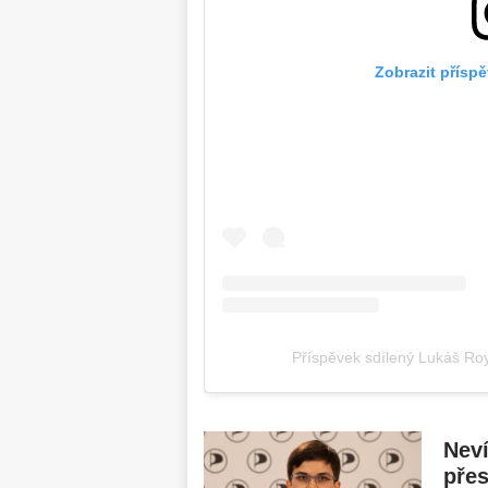
Zobrazit přísp
Příspěvek sdílený Lukáš Ro
Neví
přes