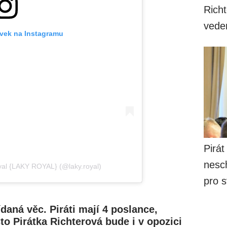
Richt
vede
ěvek na Instagramu
Pirát
nesc
yal {LAKY ROYAL} (@laky.royal)
pro 
daná věc. Piráti mají 4 poslance,
to Pirátka Richterová bude i v opozici