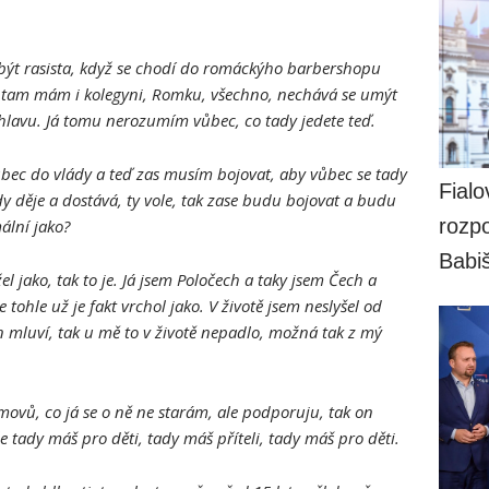
být rasista, když se chodí do romáckýho barbershopu
á tam mám i kolegyni, Romku, všechno, nechává se umýt
hlavu. Já tomu nerozumím vůbec, co tady jedete teď.
 vůbec do vlády a teď zas musím bojovat, aby vůbec se tady
Fialo
dy děje a dostává, ty vole, tak zase budu bojovat a budu
rozpo
mální jako?
Babi
 jako, tak to je. Já jsem Poločech a taky jsem Čech a
e tohle už je fakt vrchol jako.
V životě jsem neslyšel od
n mluví, tak u mě to v životě nepadlo, možná tak z mý
vů, co já se o ně ne starám, ale podporuju, tak on
e tady máš pro děti, tady máš příteli, tady máš pro děti.