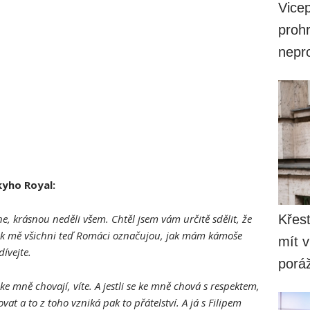
Vice
prohr
nepr
kyho Royal:
, krásnou neděli všem. Chtěl jsem vám určitě sdělit, že
Křesť
jak mě všichni teď Romáci označujou, jak mám kámoše
mít v
dívejte.
porá
ke mně chovají, víte. A jestli se ke mně chová s respektem,
at a to z toho vzniká pak to přátelství. A já s Filipem