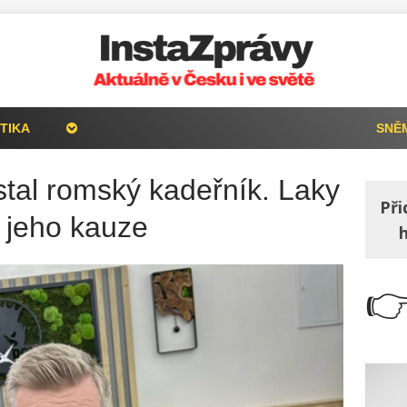
TIKA
SNĚ
stal romský kadeřník. Laky
Při
k jeho kauze
