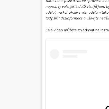
Takže tohle pište třeba ve zprávách a ne
napsal, ty vole. Ještě další věc, já jsem 
udělat, na kohokoliv z vás, udělám takov
tady šířit dezinformace a užívejte neděli
Celé video můžete zhlédnout na Ins