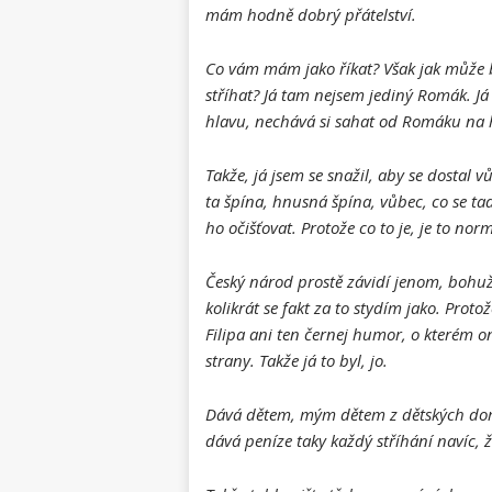
mám hodně dobrý přátelství.
Co vám mám jako říkat? Však jak může 
stříhat? Já tam nejsem jediný Romák. J
hlavu, nechává si sahat od Romáku na 
Takže, já jsem se snažil, aby se dostal
ta špína, hnusná špína, vůbec, co se ta
ho očišťovat. Protože co to je, je to nor
Český národ prostě závidí jenom, bohužel
kolikrát se fakt za to stydím jako. Protož
Filipa ani ten černej humor, o kterém o
strany. Takže já to byl, jo.
Dává dětem, mým dětem z dětských domo
dává peníze taky každý stříhání navíc, ž