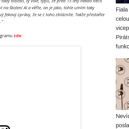
 tady blbosti, ty vole, typu, že před 15 lety někdo něco
byl na školení AI a věřte, on je jako, tohle umím taky
Fiala
ý fekový zprávy, že se z toho zblázníte. Takže přestaňte
celo
.”
vicep
tagramu
zde
.
Pirát
funk
Nevíd
posla