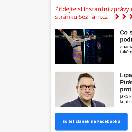
Přidejte si instantní zpráv
stránku Seznam.cz
Co 
pod
Známá
také 
Lipa
Pirá
prot
Jako k
kontro
Sdílet článek na Facebooku