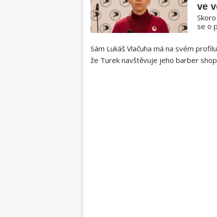
ve 
Skoro
se o p
Sám Lukáš Vlačuha má na svém profilu 
že Turek navštěvuje jeho barber shop 