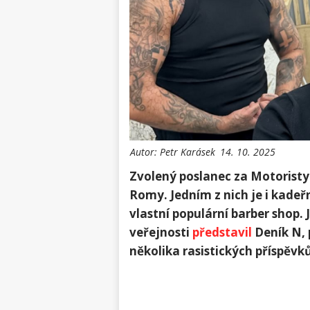
Autor:
Petr Karásek
14. 10. 2025
Zvolený poslanec za Motoristy 
Romy. Jedním z nich je i kadeř
vlastní populární barber shop.
veřejnosti
představil
Deník N, 
několika rasistických příspěvků