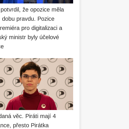
 potvrdil, že opozice měla
u dobu pravdu. Pozice
remiéra pro digitalizaci a
ský ministr byly účelové
ce
aná věc. Piráti mají 4
nce, přesto Pirátka