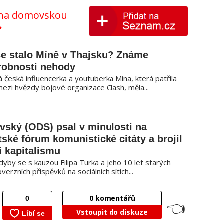
y na domovskou
se stalo Míně v Thajsku? Známe
robnosti nehody
 česká influencerka a youtuberka Mína, která patřila
mezi hvězdy bojové organizace Clash, měla...
vský (ODS) psal v minulosti na
tské fórum komunistické citáty a brojil
i kapitalismu
dyby se s kauzou Filipa Turka a jeho 10 let starých
verzních příspěvků na sociálních sítích...
0
komentářů
👈
Vstoupit do diskuze