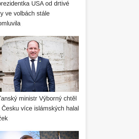
prezidentka USA od drtivé
y ve volbách stále
omluvila
anský ministr Výborný chtěl
 Česku více islámských halal
žek