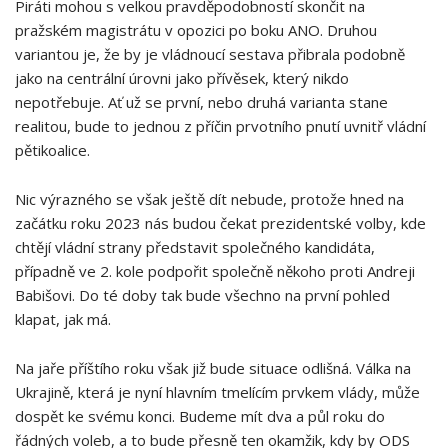
Piráti mohou s velkou pravděpodobností skončit na
pražském magistrátu v opozici po boku ANO. Druhou
variantou je, že by je vládnoucí sestava přibrala podobně
jako na centrální úrovni jako přívěsek, který nikdo
nepotřebuje. Ať už se první, nebo druhá varianta stane
realitou, bude to jednou z příčin prvotního pnutí uvnitř vládní
pětikoalice.
Nic výrazného se však ještě dít nebude, protože hned na
začátku roku 2023 nás budou čekat prezidentské volby, kde
chtějí vládní strany představit společného kandidáta,
případně ve 2. kole podpořit společně někoho proti Andreji
Babišovi. Do té doby tak bude všechno na první pohled
klapat, jak má.
Na jaře příštího roku však již bude situace odlišná. Válka na
Ukrajině, která je nyní hlavním tmelícím prvkem vlády, může
dospět ke svému konci. Budeme mít dva a půl roku do
řádných voleb, a to bude přesně ten okamžik, kdy by ODS