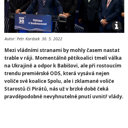
Autor:
Petr Karásek
30. 5. 2022
Mezi vládními stranami by mohly časem nastat
trable v ráji. Momentálně pětikoalici tmelí válka
na Ukrajině a odpor k Babišovi, ale při rostoucím
trendu premiérské ODS, která vysává nejen
voliče své koalice Spolu, ale i zklamané voliče
Starostů či Pirátů, nás už v brzké době čeká
pravděpodobně nevyhnutelné pnutí uvnitř vlády.