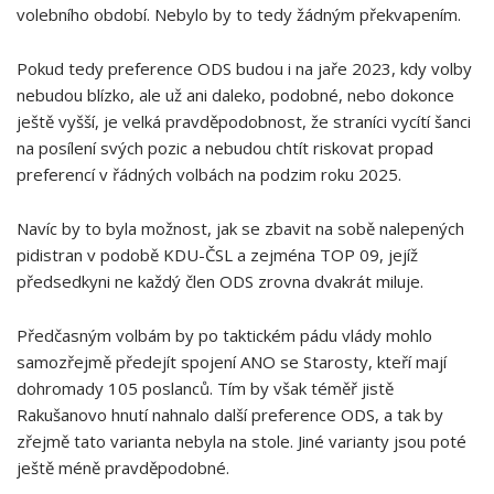
volebního období. Nebylo by to tedy žádným překvapením.
Pokud tedy preference ODS budou i na jaře 2023, kdy volby
nebudou blízko, ale už ani daleko, podobné, nebo dokonce
ještě vyšší, je velká pravděpodobnost, že straníci vycítí šanci
na posílení svých pozic a nebudou chtít riskovat propad
preferencí v řádných volbách na podzim roku 2025.
Navíc by to byla možnost, jak se zbavit na sobě nalepených
pidistran v podobě KDU-ČSL a zejména TOP 09, jejíž
předsedkyni ne každý člen ODS zrovna dvakrát miluje.
Předčasným volbám by po taktickém pádu vlády mohlo
samozřejmě předejít spojení ANO se Starosty, kteří mají
dohromady 105 poslanců. Tím by však téměř jistě
Rakušanovo hnutí nahnalo další preference ODS, a tak by
zřejmě tato varianta nebyla na stole. Jiné varianty jsou poté
ještě méně pravděpodobné.