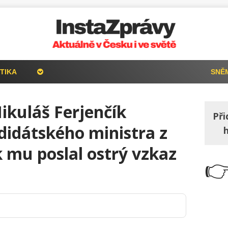
TIKA
SNĚ
ikuláš Ferjenčík
Při
didátského ministra z
 mu poslal ostrý vzkaz
