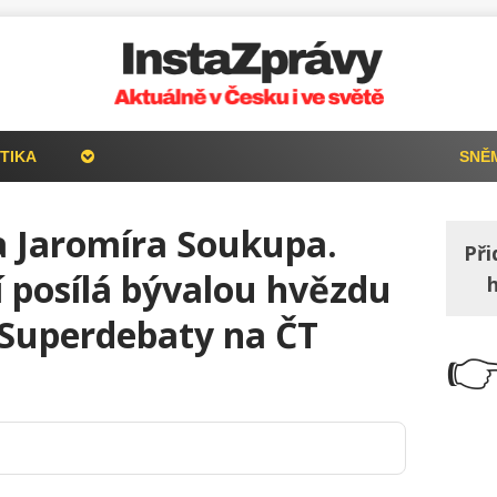
TIKA
SNĚ
a Jaromíra Soukupa.
Při
 posílá bývalou hvězdu
Superdebaty na ČT
