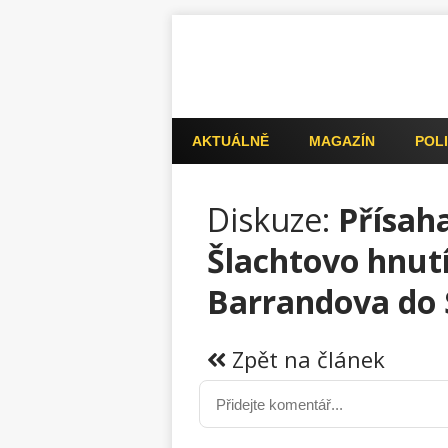
AKTUÁLNĚ
MAGAZÍN
POLI
Diskuze:
Přísah
Šlachtovo hnutí
Barrandova do 
Zpět na článek