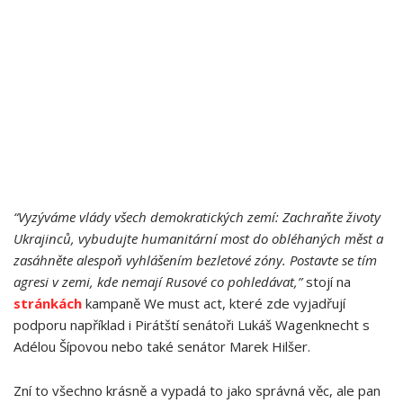
“Vyzýváme vlády všech demokratických zemí: Zachraňte životy
Ukrajinců, vybudujte humanitární most do obléhaných měst a
zasáhněte alespoň vyhlášením bezletové zóny. Postavte se tím
agresi v zemi, kde nemají Rusové co pohledávat,”
stojí na
stránkách
kampaně We must act, které zde vyjadřují
podporu například i Pirátští senátoři Lukáš Wagenknecht s
Adélou Šípovou nebo také senátor Marek Hilšer.
Zní to všechno krásně a vypadá to jako správná věc, ale pan