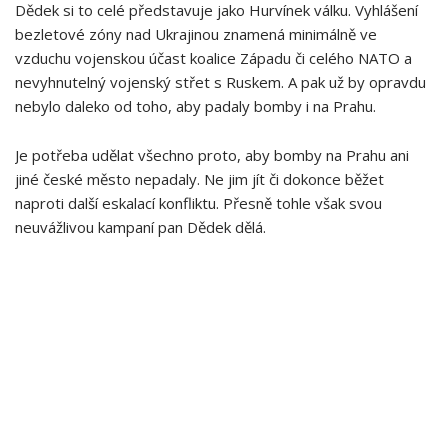
Dědek si to celé představuje jako Hurvínek válku. Vyhlášení
bezletové zóny nad Ukrajinou znamená minimálně ve
vzduchu vojenskou účast koalice Západu či celého NATO a
nevyhnutelný vojenský střet s Ruskem. A pak už by opravdu
nebylo daleko od toho, aby padaly bomby i na Prahu.
Je potřeba udělat všechno proto, aby bomby na Prahu ani
jiné české město nepadaly. Ne jim jít či dokonce běžet
naproti další eskalací konfliktu. Přesně tohle však svou
neuvážlivou kampaní pan Dědek dělá.