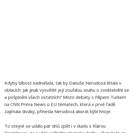
Kdyby blbost nadnášela, tak by Danuše Nerudová létala v
oblacích. Jak jinak vysvětlit její zoufalou snahu o zviditelnění se
a pošpinění všech ostatních? Místo debaty s Filipem Turkem
na CNN Prima News o EU tématech, která v prvé řadě
zajímala diváky, přinesla Nerudová akorát kýbl hnoje.
To stejné se událo pár dnů zpět i v duelu s Klárou