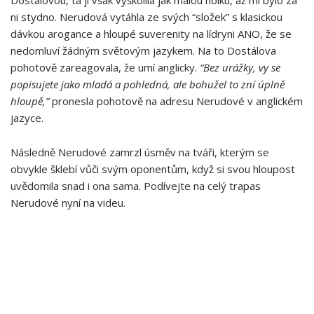
Dostálovou, ta ji však vyškolila jak malou holku, až mi bylo za
ni stydno. Nerudová vytáhla ze svých “složek” s klasickou
dávkou arogance a hloupé suverenity na lídryni ANO, že se
nedomluví žádným světovým jazykem. Na to Dostálova
pohotově zareagovala, že umí anglicky.
“Bez urážky, vy se
popisujete jako mladá a pohledná, ale bohužel to zní úplně
hloupě,”
pronesla pohotově na adresu Nerudové v anglickém
jazyce.
Následně Nerudové zamrzl úsměv na tváři, kterým se
obvykle šklebí vůči svým oponentům, když si svou hloupost
uvědomila snad i ona sama. Podívejte na celý trapas
Nerudové nyní na videu.