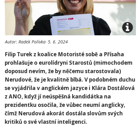
Autor:
Radek Polívka
5. 6. 2024
Filip Turek z koalice Motoristé sobě a Přísaha
prohlašuje o eurolídryni Starostů (mimochodem
doposud nevím, že by něčemu starostovala)
Nerudové, že je kvalitně blbá. V podobném duchu
se vyjádřila v anglickém jazyce i Klára Dostálová
z ANO, když jí neúspěšná kandidátka na
prezidentku osočila, že vůbec neumí anglicky,
čímž Nerudová akorát dostála slovům svých
kritiků o své vlastní inteligenci.