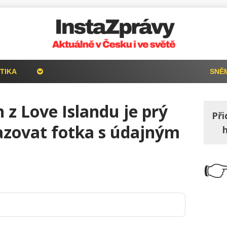
TIKA
SNĚ
 z Love Islandu je prý
Při
azovat fotka s údajným
