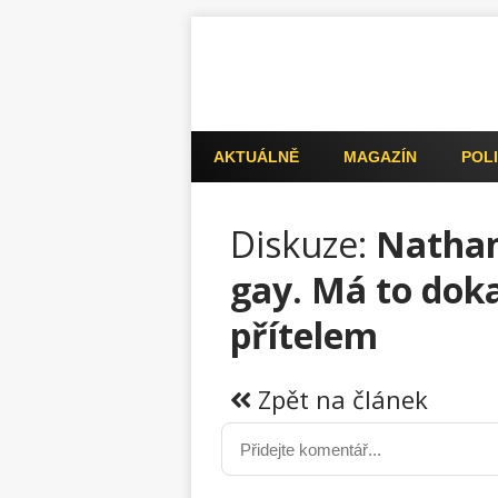
AKTUÁLNĚ
MAGAZÍN
POLI
Diskuze:
Nathan
gay. Má to dok
přítelem
Zpět na článek