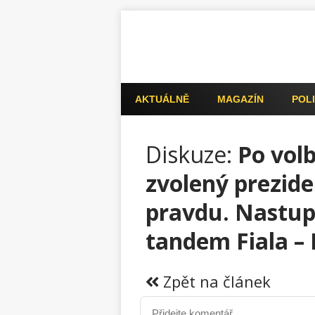
AKTUÁLNĚ
MAGAZÍN
POLI
Diskuze:
Po volb
zvolený prezide
pravdu. Nastu
tandem Fiala – 
Zpět na článek