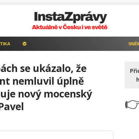
TIKA
SNĚ
ách se ukázalo, že
Při
nt nemluvil úplně
puje nový mocenský

Pavel