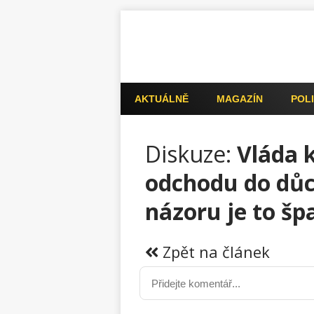
AKTUÁLNĚ
MAGAZÍN
POLI
Diskuze:
Vláda 
odchodu do dů
názoru je to šp
Zpět na článek