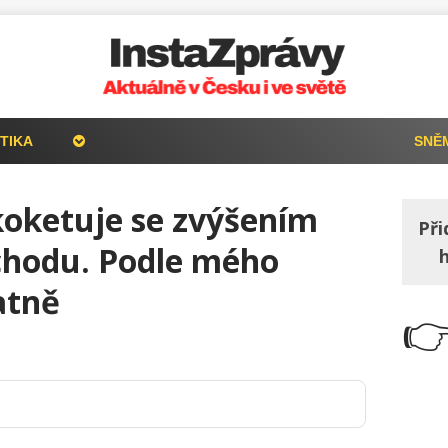
TIKA
SNĚ
koketuje se zvýšením
Při
chodu. Podle mého
atně
