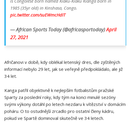
is Congolese born named Kiaku-Kiaku Kianga born in
1985 (35yr old) in Kinshasa, Congo.
pic.twitter.com/suEWmcHdIT
— African Sports Today (@africasportoday)
April
27, 2021
Afričanovi v době, kdy oblékal letenský dres, dle zjištěných
informací nebylo 29 let, jak se veřejně předpokládalo, ale již
34 let.
Kanga patřil objektivně k nejlepším fotbalistům pražské
Sparty za poslední roky, kdy tým na konci minulé sezóny
svými výkony dotáhl po letech nezdaru k vítězství v domácím
poháru. O to ostudnější zrcadlo pro ostatní členy kádru,
pokud ve Spartě dominoval skutečně ve 34 letech.