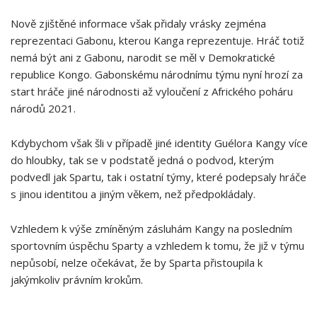
Nově zjištěné informace však přidaly vrásky zejména
reprezentaci Gabonu, kterou Kanga reprezentuje. Hráč totiž
nemá být ani z Gabonu, narodit se měl v Demokratické
republice Kongo. Gabonskému národnímu týmu nyní hrozí za
start hráče jiné národnosti až vyloučení z Afrického poháru
národů 2021.
Kdybychom však šli v případě jiné identity Guélora Kangy více
do hloubky, tak se v podstatě jedná o podvod, kterým
podvedl jak Spartu, tak i ostatní týmy, které podepsaly hráče
s jinou identitou a jiným věkem, než předpokládaly.
Vzhledem k výše zmíněným zásluhám Kangy na posledním
sportovním úspěchu Sparty a vzhledem k tomu, že již v týmu
nepůsobí, nelze očekávat, že by Sparta přistoupila k
jakýmkoliv právním krokům.