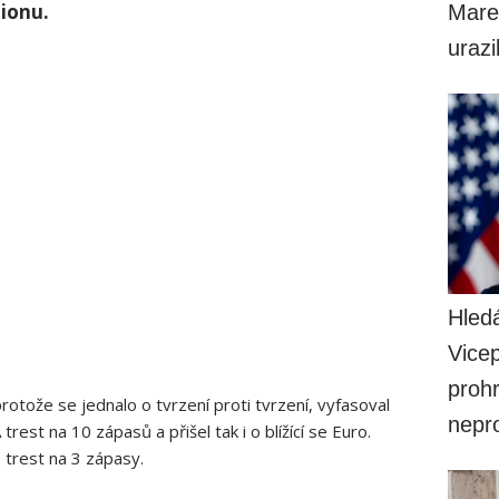
dionu.
Mare
uraz
Hled
Vice
prohr
rotože se jednalo o tvrzení proti tvrzení, vyfasoval
nepr
est na 10 zápasů a přišel tak i o blížící se Euro.
trest na 3 zápasy.