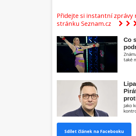
Přidejte si instantní zpráv
stránku Seznam.cz
Co 
pod
Známá
také 
Lipa
Pirá
prot
Jako k
kontro
Sdílet článek na Facebooku