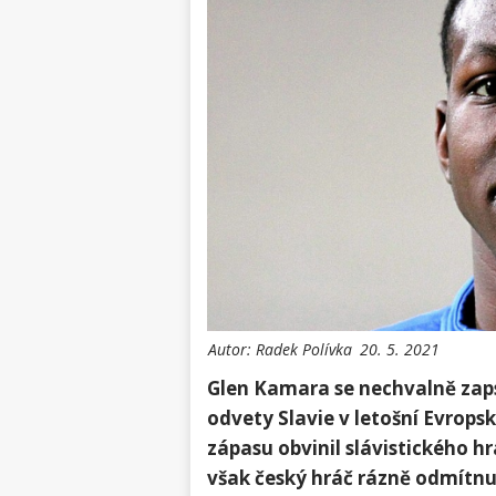
Autor:
Radek Polívka
20. 5. 2021
Glen Kamara se nechvalně zap
odvety Slavie v letošní Evrop
zápasu obvinil slávistického h
však český hráč rázně odmítnu