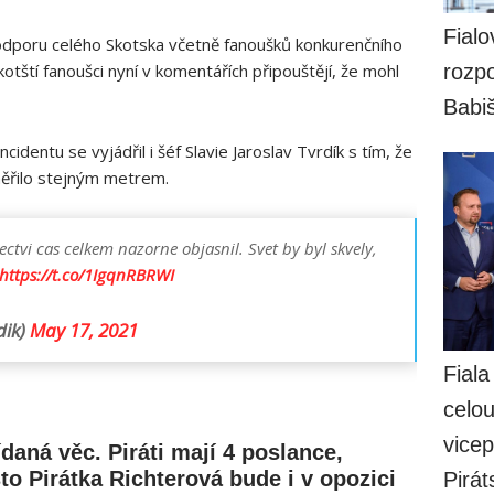
Fialo
odporu celého Skotska včetně fanoušků konkurenčního
 skotští fanoušci nyní v komentářích připouštějí, že mohl
rozpo
Babi
cidentu se vyjádřil i šéf Slavie Jaroslav Tvrdík s tím, že
měřilo stejným metrem.
ctvi cas celkem nazorne objasnil. Svet by byl skvely,
https://t.co/1IgqnRBRWI
dik)
May 17, 2021
Fiala
celo
vicep
daná věc. Piráti mají 4 poslance,
to Pirátka Richterová bude i v opozici
Pirát