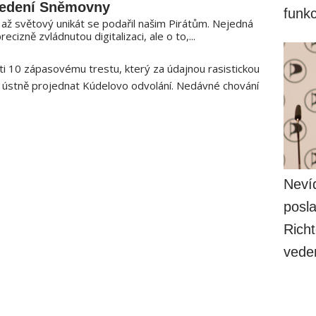
vedení Sněmovny
funk
 až světový unikát se podařil našim Pirátům. Nejedná
recizně zvládnutou digitalizaci, ale o to,...
ti 10 zápasovému trestu, který za údajnou rasistickou
u ústně projednat Kúdelovo odvolání. Nedávné chování
Nevíd
posla
Richt
vede