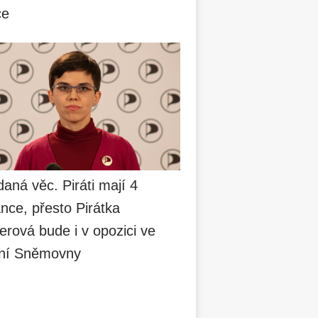
ce
aná věc. Piráti mají 4
nce, přesto Pirátka
erová bude i v opozici ve
ní Sněmovny