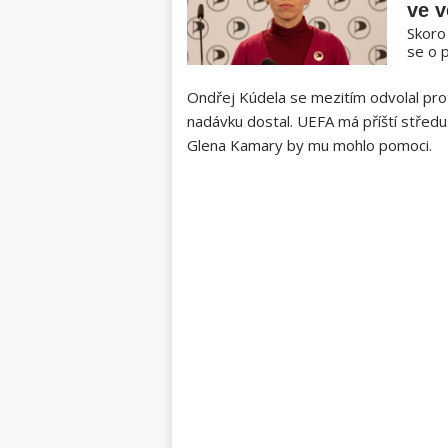
ve 
Skoro
se o p
Ondřej Kúdela se mezitím odvolal pro
nadávku dostal. UEFA má příští střed
Glena Kamary by mu mohlo pomoci.