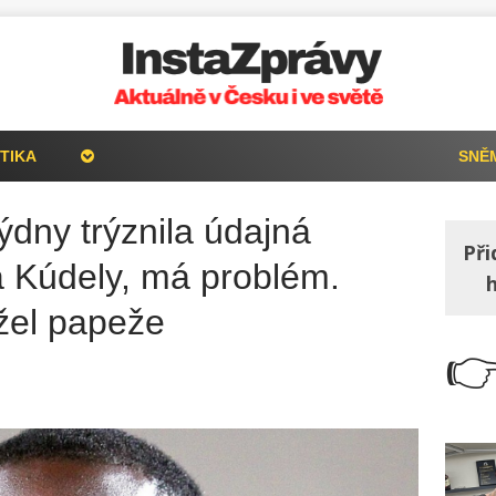
TIKA
SNĚ
ýdny trýznila údajná
Při
a Kúdely, má problém.
ážel papeže
