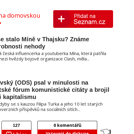
y na domovskou
se stalo Míně v Thajsku? Známe
robnosti nehody
 česká influencerka a youtuberka Mína, která patřila
mezi hvězdy bojové organizace Clash, měla...
vský (ODS) psal v minulosti na
tské fórum komunistické citáty a brojil
i kapitalismu
dyby se s kauzou Filipa Turka a jeho 10 let starých
verzních příspěvků na sociálních sítích...
0
komentářů
👈
Vstoupit do diskuze