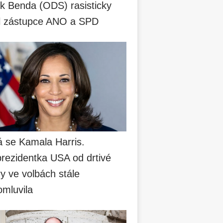
k Benda (ODS) rasisticky
il zástupce ANO a SPD
á se Kamala Harris.
prezidentka USA od drtivé
y ve volbách stále
omluvila