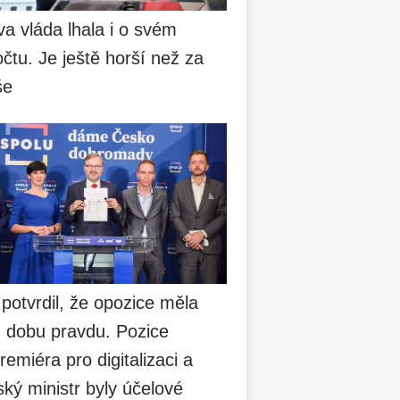
va vláda lhala i o svém
čtu. Je ještě horší než za
še
 potvrdil, že opozice měla
u dobu pravdu. Pozice
remiéra pro digitalizaci a
ský ministr byly účelové