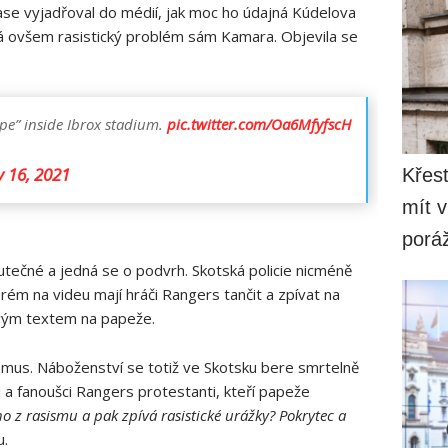
ase vyjadřoval do médií, jak moc ho údajná Kúdelova
 má ovšem rasistický problém sám Kamara. Objevila se
pe” inside Ibrox stadium.
pic.twitter.com/Oa6MfyfscH
 16, 2021
Křesť
mít v
porá
kutečné a jedná se o podvrh. Skotská policie nicméně
erém na videu mají hráči Rangers tančit a zpívat na
ivým textem na papeže.
smus. Náboženství se totiž ve Skotsku bere smrtelně
ci a fanoušci Rangers protestanti, kteří papeže
ho z rasismu a pak zpívá rasistické urážky? Pokrytec a
u.