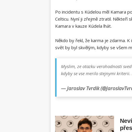
Po incidentu s Kúdelou měl Kamara p
Celticu. Nyní ji zřejmě ztratil. Někteří
Kamara v kauze Kúdela lhát.
Někdo by řekl, že karma je zdarma. K in
svět by byl skvělým, kdyby se všem 
Myslim, ze otazku verohodnosti svede
kdyby se vse merilo stejnymi kriterii.
— Jaroslav Tvrdik (@JaroslavTvr
Neví
přes