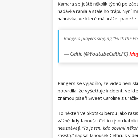
Kamara se ještě několik týdnů po záp
nadávka ranila a stále ho trápí. Nyní
nahrávka, ve které má urážet papeže.
Rangers players singing “Fuck the Po
— Celtic (@YoutubeCelticFC)
May
Rangers se vyjádřilo, že video není s
potvrdila, že vyšetřuje incident, ve kt
známou píseň Sweet Caroline s urážl
To někteří ve Skotsku berou jako rasi
vážně, kdy fanoušci Celticu jsou katolí
neuznávají.
“To je ten, kdo obvinil něko
rasista,”
napsal fanoušek Celticu k vide