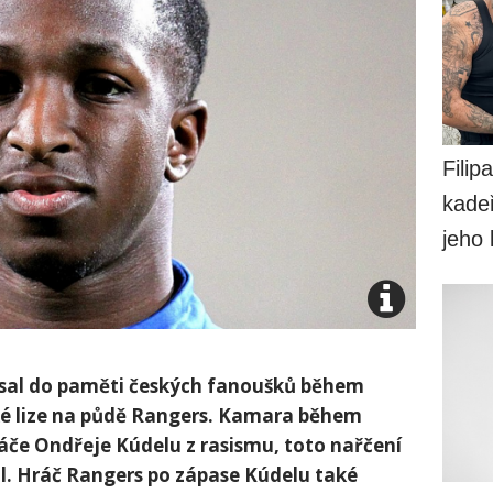
Filip
kadeř
jeho
sal do paměti českých fanoušků během
ské lize na půdě Rangers. Kamara během
ráče Ondřeje Kúdelu z rasismu, toto nařčení
l. Hráč Rangers po zápase Kúdelu také