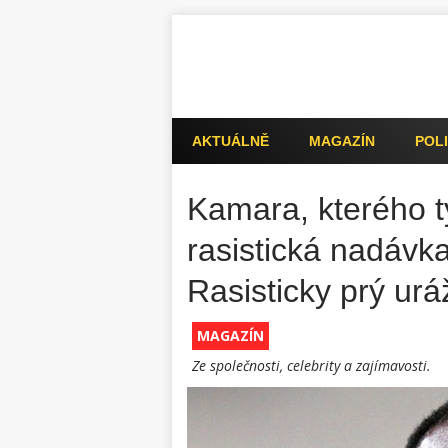
AKTUÁLNĚ
MAGAZÍN
POLI
Kamara, kterého t
rasistická nadávk
Rasisticky prý ur
MAGAZÍN
Ze společnosti, celebrity a zajímavosti.