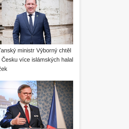
anský ministr Výborný chtěl
 Česku více islámských halal
žek