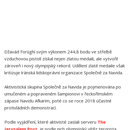
Džavád Forúghí svým výkonem 244,8 bodu ve střelbě
vzduchovou pistolí získal nejen zlatou medaili, ale vytvořil
zároveň i nový olympijský rekord. Udělení zlaté medaile však
kritizuje íránská lidskoprávní organizace Společně za Navida.
Aktivistická skupina Společně za Navida je pojmenována po
umučeném a popraveném šampionovi v řeckořímském
zápase Navidu Afkarim, poté co se roce 2018 účastnil
protivládních demonstrací.
Podle vyjádření, které aktivisté zaslali serveru
The
Jerusalem Post
, je podle nich olympijský vítěz terorista,