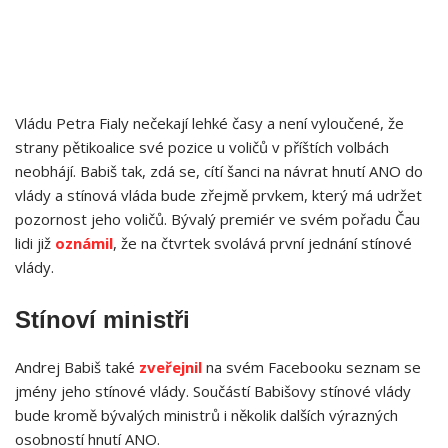
Vládu Petra Fialy nečekají lehké časy a není vyloučené, že
strany pětikoalice své pozice u voličů v příštích volbách
neobhájí. Babiš tak, zdá se, cítí šanci na návrat hnutí ANO do
vlády a stínová vláda bude zřejmě prvkem, který má udržet
pozornost jeho voličů. Bývalý premiér ve svém pořadu Čau
lidi již
oznámil
, že na čtvrtek svolává první jednání stínové
vlády.
Stínoví ministři
Andrej Babiš také
zveřejnil
na svém Facebooku seznam se
jmény jeho stínové vlády. Součástí Babišovy stínové vlády
bude kromě bývalých ministrů i několik dalších výrazných
osobností hnutí ANO.