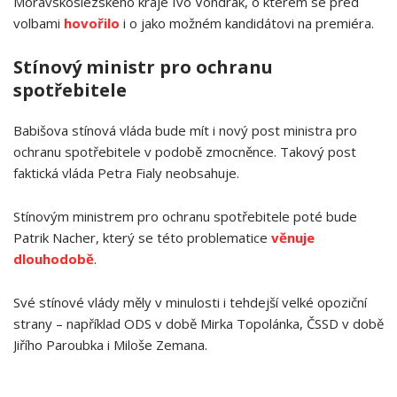
Moravskoslezského kraje Ivo Vondrák, o kterém se před
volbami
hovořilo
i o jako možném kandidátovi na premiéra.
Stínový ministr pro ochranu
spotřebitele
Babišova stínová vláda bude mít i nový post ministra pro
ochranu spotřebitele v podobě zmocněnce. Takový post
faktická vláda Petra Fialy neobsahuje.
Stínovým ministrem pro ochranu spotřebitele poté bude
Patrik Nacher, který se této problematice
věnuje
dlouhodobě
.
Své stínové vlády měly v minulosti i tehdejší velké opoziční
strany – například ODS v době Mirka Topolánka, ČSSD v době
Jiřího Paroubka i Miloše Zemana.