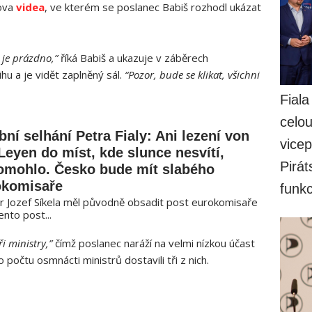
lova
videa
, ve kterém se poslanec Babiš rozhodl ukázat
 je prázdno,”
říká Babiš a ukazuje v záběrech
hu a je vidět zaplněný sál.
“Pozor, bude se klikat, všichni
Fiala
celo
ní selhání Petra Fialy: Ani lezení von
vicep
Leyen do míst, kde slunce nesvítí,
Pirát
omohlo. Česko bude mít slabého
okomisaře
funk
tr Jozef Síkela měl původně obsadit post eurokomisaře
ento post...
i ministry,”
čímž poslanec naráží na velmi nízkou účast
 počtu osmnácti ministrů dostavili tři z nich.