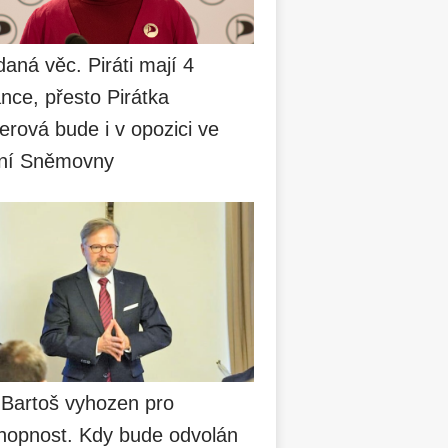
aná věc. Piráti mají 4
nce, přesto Pirátka
erová bude i v opozici ve
ní Sněmovny
 Bartoš vyhozen pro
hopnost. Kdy bude odvolán