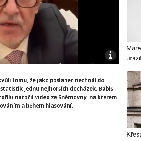
Mare
uraz
 kvůli tomu, že jako poslanec nechodí do
tatistik jednu nejhorších docházek. Babiš
ofilu natočil video ze Sněmovny, na kterém
asováním a během hlasování.
Křesť