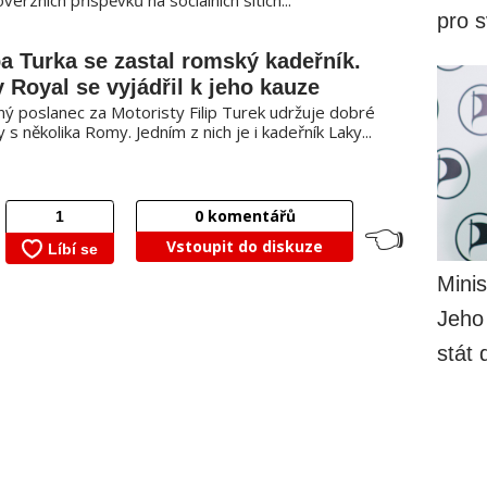
pro 
pa Turka se zastal romský kadeřník.
 Royal se vyjádřil k jeho kauze
ný poslanec za Motoristy Filip Turek udržuje dobré
 s několika Romy. Jedním z nich je i kadeřník Laky...
0
komentářů
👈
Vstoupit do diskuze
Minis
Jeho
stát 