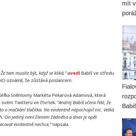
mít v
porá
Že tam musíte být, když se kliká,”
uvedl
Babiš ve středu
ANO oznámil, že zůstává poslancem.
Fialo
d šéfka Sněmovny Markéta Pekarová Adamová, která
rozpo
 svém Twitteru ve čtvrtek.
“Andrej Babiš včera řekl, že
Babi
 to o mačkání tlačítka. No evidentně nepochopil nic. Velká
h. On jediný není členem žádného a dnes je opět
acovat evidentně nechce,”
napsala.