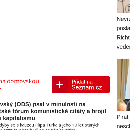
Nevíd
posla
Richt
vede
y na domovskou
vský (ODS) psal v minulosti na
tské fórum komunistické citáty a brojil
Pirát
i kapitalismu
dyby se s kauzou Filipa Turka a jeho 10 let starých
nesc
verzních příspěvků na sociálních sítích...