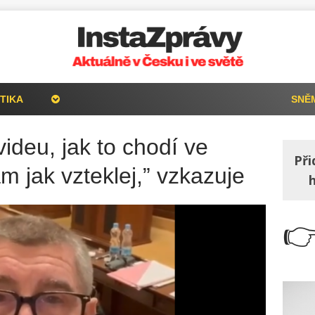
TIKA
SNĚ
ideu, jak to chodí ve
Při
jak vzteklej,” vzkazuje
