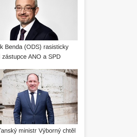
k Benda (ODS) rasisticky
il zástupce ANO a SPD
anský ministr Výborný chtěl