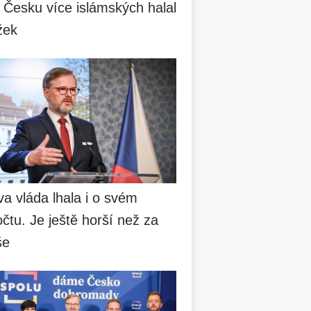
 Česku více islámských halal
žek
va vláda lhala i o svém
čtu. Je ještě horší než za
še