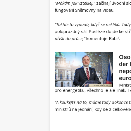
“Mákám jak vzteklej,”
začínají úvodní s
fungování Sněmovny na videu.
“Takhle to vypadá, když se nekliká. Tady
poloprázdný sál. Posléze dojde ke stři
přišli do práce,”
komentuje Babiš.
Osob
der 
nep
eur
Minis
pro energetiku, všechno je ale jinak. T
“A koukejte na to, máme tady dokonce tř
ministrů na jednání, kdy se z celkového