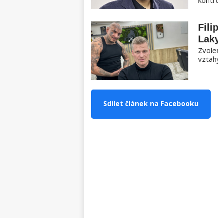
Fili
Laky
Zvole
vztahy
Sdílet článek na Facebooku