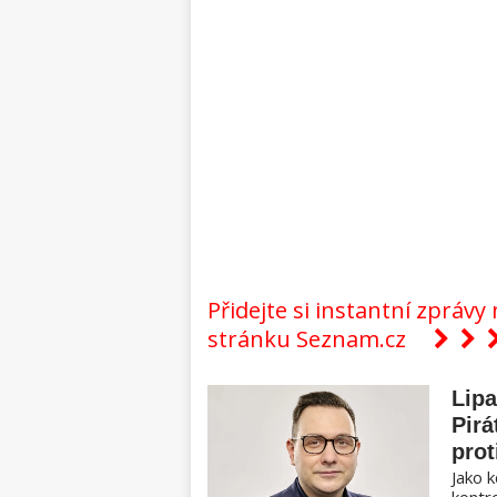
Přidejte si instantní zpráv
stránku Seznam.cz
Lipa
Pirá
prot
Jako k
kontro