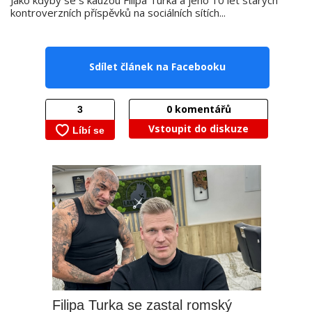
Jako kdyby se s kauzou Filipa Turka a jeho 10 let starých
kontroverzních příspěvků na sociálních sítích...
Sdílet článek na Facebooku
0
komentářů
Vstoupit do diskuze
Filipa Turka se zastal romský