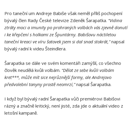
Pro taneční um Andreje Babiše však neměl příliš pochopení
bývalý člen Rady České televize Zdeněk Šarapatka.
“Vidina
ztráty moci a imunity po prohraných volbách vás zjevně donutí
i ke křepčení s holkami ze Špuntárny. Babišovu náctiletou
taneční kreaci ve víru šatovek jsem si dal snad stokrát,”
napsal
bývalý radní k videu Šteindlera.
Šarapatka se dále ve svém komentáři zamýšlí, co všechno
člověk neudělá kvůli volbám.
“Dělat ze sebe kvůli volbám
kret***, může mít sice nejrůznější formy, ale Andrejovo
předvolební tanyny prostě neomrzí,”
napsal Šarapatka.
I když byl bývalý radní Šarapatka vůči premiérovi Babišovi
rázný a značně kritický, není jisté, zda jde o aktuální video z
letošní kampaně.