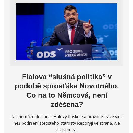
Fialova “slušná politika” v
podobě sprosťáka Novotného.
Co na to Němcová, není
zděšena?
Nic nemůže dokládat Fialovy floskule a prázdné fráze více
než podržení sprostého starosty Řeporyjí ve straně. Ale
jak jsme si...