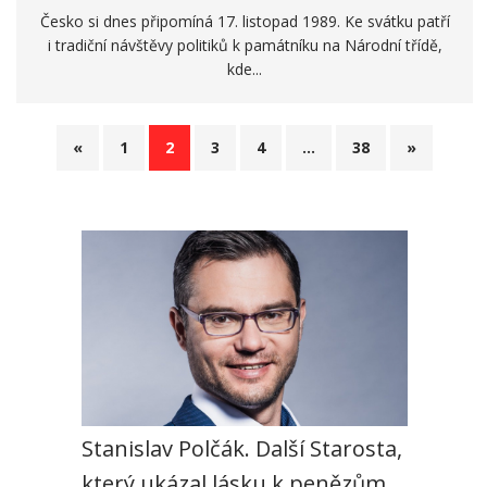
Česko si dnes připomíná 17. listopad 1989. Ke svátku patří
i tradiční návštěvy politiků k památníku na Národní třídě,
kde...
«
1
2
3
4
…
38
»
Stanislav Polčák. Další Starosta,
který ukázal lásku k penězům