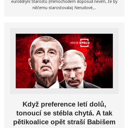
eurolídryni Starostů (mimochodem doposud nevím, že by
něčemu starostovala) Nerudové,...
Když preference letí dolů,
tonoucí se stébla chytá. A tak
pětikoalice opět straší Babišem