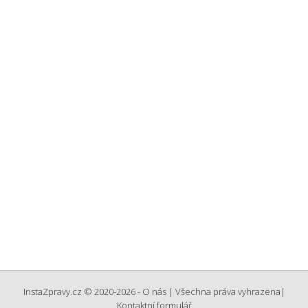
InstaZpravy.cz © 2020-2026 -
O nás
| Všechna práva vyhrazena
|
Kontaktní formulář