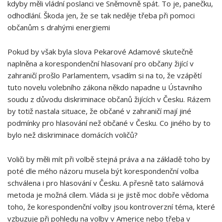
kdyby měli vládní poslanci ve Sněmovně spát. To je, panečku,
odhodlání. Škoda jen, že se tak neděje třeba při pomoci
občanům s drahými energiemi
Pokud by však byla slova Pekarové Adamové skutečně
naplněna a korespondenční hlasovaní pro občany žijící v
zahraničí prošlo Parlamentem, vsadím si na to, že vzápětí
tuto novelu volebního zákona někdo napadne u Ústavního
soudu z důvodu diskriminace občanů žijících v Česku. Rázem
by totiž nastala situace, že občané v zahraničí mají jiné
podmínky pro hlasování než občané v Česku. Co jiného by to
bylo než diskriminace domácích voličů?
Voliči by měli mít při volbě stejná práva a na základě toho by
poté dle mého názoru musela být korespondenční volba
schválena i pro hlasování v Česku. A přesně tato salámová
metoda je možná cílem. Vláda si je jistě moc dobře vědoma
toho, že korespondenční volby jsou kontroverzní téma, které
vzbuzuje při pohledu na volby v Americe nebo třeba v