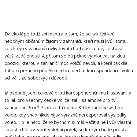
Daleko lépe totiž zní mantra o tom, že se tak činí kvůli
nebohým občanům žijícím v zahraničí, kteří musí kvůli tomu,
že chtějí i v zahraničí ovlivňovat chod naší země, cestovat
větší vzdálenosti. A přitom se dá pěkně vymlouvat na zlou
opozici, kterou v zahraničí moc voličů nevolí, a která tak dle
tohoto pěkného příběhu nechce nechat korespondenční volbu
schválit ze sobeckých důvodů.
Já osobně jsem celkově proti korespondenčnímu hlasování, a
to jak pro všechny české voliče, tak i salámově pro ty
zahraniční. Proč? Protože tu máme 30 let funkční systém
voleb, kdy snad nikdo nijak výrazně nerozporoval výsledky
voleb. To je něco, čeho bychom si měli vážit a ne kvůli vlastní
lenosti chtít vytvořit volební prvek, se kterým bude prostor
byť třeba jen pro spekulace, které v konečném důsledku