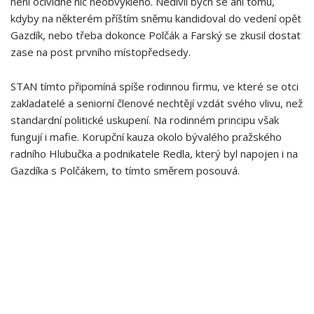
není očividně nic neobvyklého. Nedivil bych se ani tomu,
kdyby na některém příštím sněmu kandidoval do vedení opět
Gazdík, nebo třeba dokonce Polčák a Farský se zkusil dostat
zase na post prvního místopředsedy.
STAN tímto připomíná spíše rodinnou firmu, ve které se otci
zakladatelé a seniorní členové nechtějí vzdát svého vlivu, než
standardní politické uskupení. Na rodinném principu však
fungují i mafie. Korupční kauza okolo bývalého pražského
radního Hlubučka a podnikatele Redla, který byl napojen i na
Gazdíka s Polčákem, to tímto směrem posouvá.