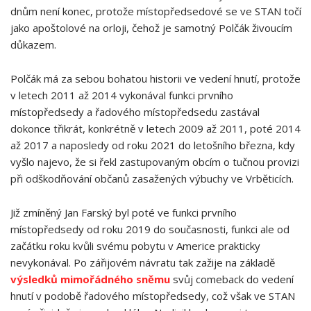
dnům není konec, protože místopředsedové se ve STAN točí
jako apoštolové na orloji, čehož je samotný Polčák živoucím
důkazem.
Polčák má za sebou bohatou historii ve vedení hnutí, protože
v letech 2011 až 2014 vykonával funkci prvního
místopředsedy a řadového místopředsedu zastával
dokonce třikrát, konkrétně v letech 2009 až 2011, poté 2014
až 2017 a naposledy od roku 2021 do letošního března, kdy
vyšlo najevo, že si řekl zastupovaným obcím o tučnou provizi
při odškodňování občanů zasažených výbuchy ve Vrběticích.
Již zmíněný Jan Farský byl poté ve funkci prvního
místopředsedy od roku 2019 do současnosti, funkci ale od
začátku roku kvůli svému pobytu v Americe prakticky
nevykonával. Po zářijovém návratu tak zažije na základě
výsledků mimořádného sněmu
svůj comeback do vedení
hnutí v podobě řadového místopředsedy, což však ve STAN