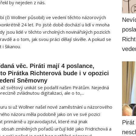
řekl by nejeden z nás.
bí (či Wollner působil) ve vedení těchto názorových
Nevíd
onkrétně 24 let. Po jisté době dochází u lidí v mnoha
posla
dy jsou lidé v těchto vrcholných novinářských pozicích
Richt
avdě a o tom, jak svou práci dělají skvěle. A pokud se
 i šikanou.
vede
daná věc. Piráti mají 4 poslance,
to Pirátka Richterová bude i v opozici
vedení Sněmovny
 až světový unikát se podařil našim Pirátům. Nejedná
recizně zvládnutou digitalizaci, ale o to,...
ru si už Wollner našel nové zaměstnání u názorového
mého názoru měla podobně jako on ve své pozici
t primárně u zpravodajství, které má jinak
Pirát
d obsah zmíněných pořadů určují lidé jako Fridrichová a
nesc
né a celý pořad je poté bez patřičné názorové