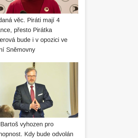
aná věc. Piráti mají 4
nce, přesto Pirátka
erová bude i v opozici ve
ní Sněmovny
 Bartoš vyhozen pro
hopnost. Kdy bude odvolán