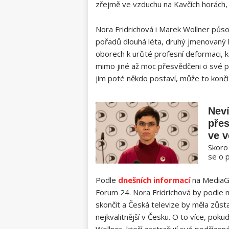
zřejmě ve vzduchu na Kavčích horách, 
Nora Fridrichová i Marek Wollner půso
pořadů dlouhá léta, druhý jmenovaný k
oborech k určité profesní deformaci, k
mimo jiné až moc přesvědčeni o své pr
jim poté někdo postaví, může to končit
Neví
přes
ve 
Skoro
se o p
Podle
dnešních informací
na MediaGu
Forum 24. Nora Fridrichová by podle 
skončit a Česká televize by měla zůsta
nejkvalitnější v Česku. O to více, poku
Wollner, kteří zastrašují své podříze