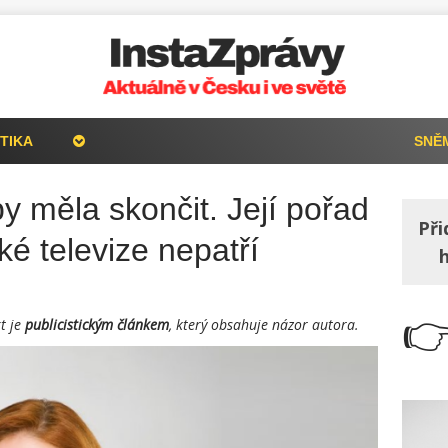
TIKA
SNĚ
y měla skončit. Její pořad
Při
é televize nepatří

t je
publicistickým článkem
, který obsahuje názor autora.