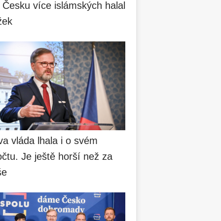
 Česku více islámských halal
žek
va vláda lhala i o svém
čtu. Je ještě horší než za
še