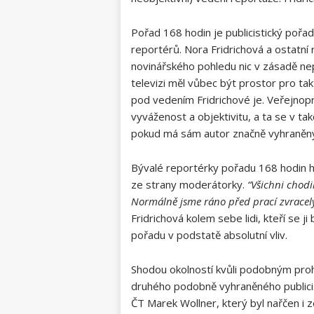
Pořad 168 hodin je publicistický pořa
reportérů. Nora Fridrichová a ostatní 
novinářského pohledu nic v zásadě nepo
televizi měl vůbec být prostor pro t
pod vedením Fridrichové je. Veřejnoprá
vyváženost a objektivitu, a ta se v ta
pokud má sám autor značně vyhraněný
Bývalé reportérky pořadu 168 hodin h
ze strany moderátorky.
“Všichni chodi
Normálně jsme ráno před prací zvracely
Fridrichová kolem sebe lidi, kteří se 
pořadu v podstatě absolutní vliv.
Shodou okolností kvůli podobným proh
druhého podobně vyhraněného publici
ČT Marek Wollner, který byl nařčen i 