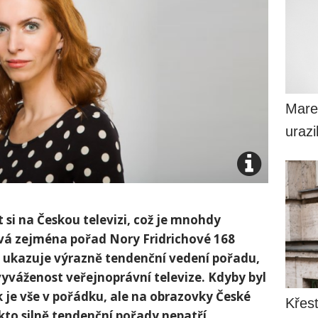
Mare
uraz
 si na Českou televizi, což je mnohdy
vá zejména pořad Nory Fridrichové 168
 ukazuje výrazně tendenční vedení pořadu,
váženost veřejnoprávní televize. Kdyby byl
k je vše v pořádku, ale na obrazovky České
Křesť
kto silně tendenční pořady nepatří.