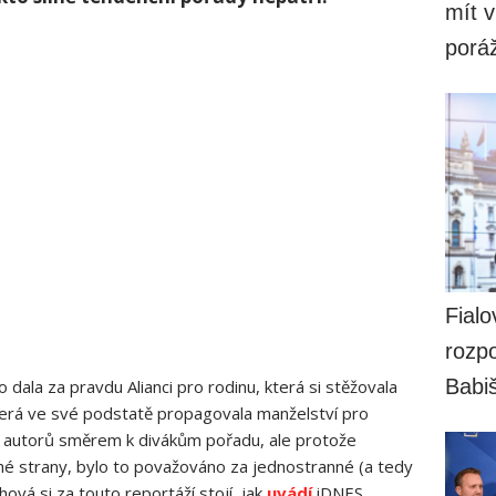
mít v
porá
Fialo
rozpo
Babi
dala za pravdu Alianci pro rodinu, která si stěžovala
erá ve své podstatě propagovala manželství pro
r autorů směrem k divákům pořadu, ale protože
hé strany, bylo to považováno za jednostranné (a tedy
hová si za touto reportáží stojí, jak
uvádí
iDNES.