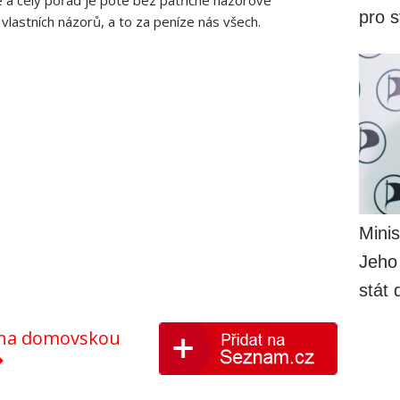
pro 
vlastních názorů, a to za peníze nás všech.
Minis
Jeho
stát 
y na domovskou