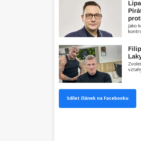
Lipa
Pirá
prot
Jako k
kontro
Fili
Laky
Zvole
vztahy
Sdílet článek na Facebooku