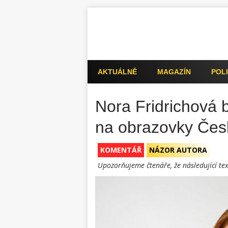
AKTUÁLNĚ
MAGAZÍN
POLI
Nora Fridrichová b
na obrazovky Česk
KOMENTÁŘ
NÁZOR AUTORA
Upozorňujeme čtenáře, že následující tex