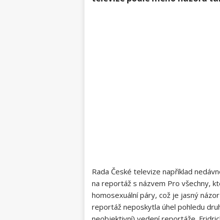
Rada České televize například nedávno 
na reportáž s názvem Pro všechny, kt
homosexuální páry, což je jasný názo
reportáž neposkytla úhel pohledu dru
neobjektivní) vedení reportáže. Fridric