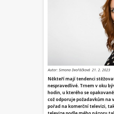
Autor:
Simona Dvořáčková
21. 2. 2023
Někteří mají tendenci stěžovat
nespravedlivé. Trnem v oku bý
hodin, u kterého se opakovaně
což odporuje požadavkům na vy
pořad na komerční televizi, ta
televize podle mého názoru ta