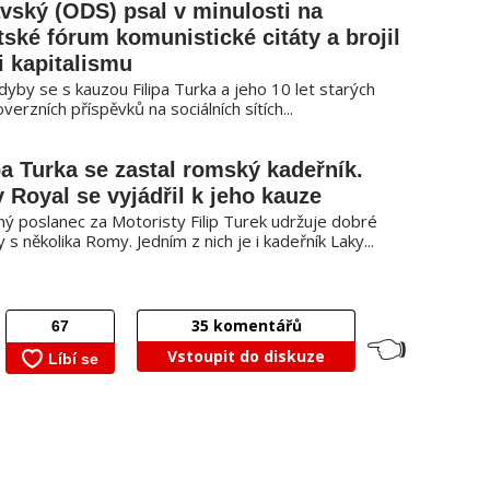
vský (ODS) psal v minulosti na
tské fórum komunistické citáty a brojil
i kapitalismu
dyby se s kauzou Filipa Turka a jeho 10 let starých
verzních příspěvků na sociálních sítích...
pa Turka se zastal romský kadeřník.
 Royal se vyjádřil k jeho kauze
ný poslanec za Motoristy Filip Turek udržuje dobré
 s několika Romy. Jedním z nich je i kadeřník Laky...
35
komentářů
👈
Vstoupit do diskuze