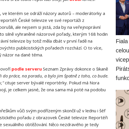
d, ve kterém se odráží názory autorů – moderátorky a
reportéři České televize ve své reportáži z
rušili, ale nejsem si jistá, zda by na veřejnoprávní
akto silně vyhraněné názorové pořady, kterým 168 hodin
vní televize by totiž měla dbát v první řadě na
Fiala
kovýchto publicistických pořadech rozchází. O to více,
celo
 názor na dané téma.
vicep
Pirát
ovoří
podle serveru
Seznam Zprávy dokonce o šikaně
li do práce, na poradu, a bylo jim špatně z toho, co bude.
funk
,”
cituje server bývalé reportérky. Pokud má Nora
ji bojí, je celkem jasné, že ona sama má poté na podobu
řeškům vůči svým podřízeným skončil už v lednu i šéf
stického pořadu z obrazovek České televize Reportéři
ze sexuálního obtěžování. Něco nezdravého je tedy