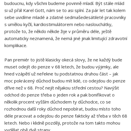
budoucnu, kdy všichni budeme povinně mladí. Být stále mlád
si už přál Karel Gott, nám se to asi splní. Za pár let tak kolem
sebe uvidíme mladé a zdatné sedmašedesátileté pracovníky
s umělou kyčlí, kardiostimulátorem nebo naslouchátky,
protože to, že někdo někde žije v průměru déle, ještě
automaticky neznamená, že nemá jiné jinak limitující zdravotní
komplikace.
Pan premiér to jistě klasicky okecá slovy, že ne každý bude
muset odejít do penze v 68 letech, že budou výjimky, ale
hned vzápětí už neřekne tu podstatnou druhou část – jak
moc pokrácený důchod budou mít lidé, co odejdou do penze
dříve než v 68. Proč nejít nějakou střední cestou? Navýšit
odchod do penze třeba o jeden rok a pak bonifikovat o
několik procent vyšším důchodem ty důchodce, co se
rozhodnou další roky důchod nepobírat, budou místo toho
déle pracovat a odejdou do penze fakticky až třeba v těch 68
letech. Nebo i klidně později, protože na tom takto mohou
vydělat obě dvě strany.