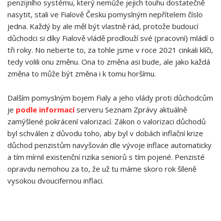
penzijního systému, který nemůže jejich touhu dostatečně
nasytit, stali ve Fialově Česku pomyslným nepřítelem číslo
jedna. Každý by ale měl být vlastně rád, protože budoucí
důchodci si díky Fialově vládě prodlouží své (pracovní) mládí o
tři roky. No neberte to, za tohle jsme v roce 2021 cinkali klíči,
tedy volili onu změnu. Ona to změna asi bude, ale jako každá
změna to může být změna i k tomu horšímu.
Dalším pomyslným bojem Fialy a jeho vlády proti důchodcům
je
podle informací
serveru Seznam Zprávy aktuálně
zamýšlené pokrácení valorizací. Zákon o valorizaci důchodů
byl schválen z důvodu toho, aby byl v dobách inflační krize
důchod penzistům navyšován dle vývoje inflace automaticky
a tím mírnil existenční rizika seniorů s tím pojené. Penzisté
opravdu nemohou za to, že už tu máme skoro rok šíleně
vysokou dvoucifernou inflaci.