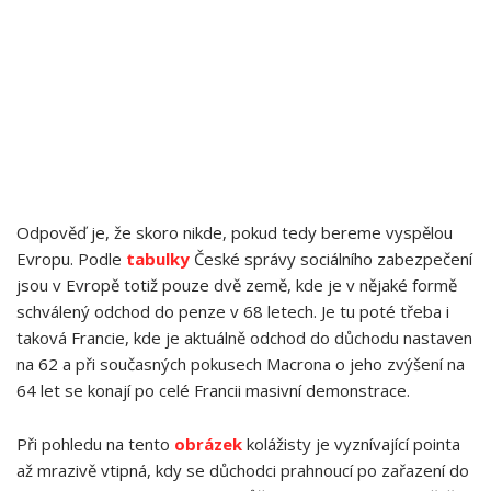
Odpověď je, že skoro nikde, pokud tedy bereme vyspělou
Evropu. Podle
tabulky
České správy sociálního zabezpečení
jsou v Evropě totiž pouze dvě země, kde je v nějaké formě
schválený odchod do penze v 68 letech. Je tu poté třeba i
taková Francie, kde je aktuálně odchod do důchodu nastaven
na 62 a při současných pokusech Macrona o jeho zvýšení na
64 let se konají po celé Francii masivní demonstrace.
Při pohledu na tento
obrázek
kolážisty je vyznívající pointa
až mrazivě vtipná, kdy se důchodci prahnoucí po zařazení do