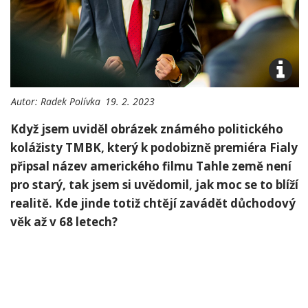
Autor:
Radek Polívka
19. 2. 2023
Když jsem uviděl obrázek známého politického
kolážisty TMBK, který k podobizně premiéra Fialy
připsal název amerického filmu Tahle země není
pro starý, tak jsem si uvědomil, jak moc se to blíží
realitě. Kde jinde totiž chtějí zavádět důchodový
věk až v 68 letech?