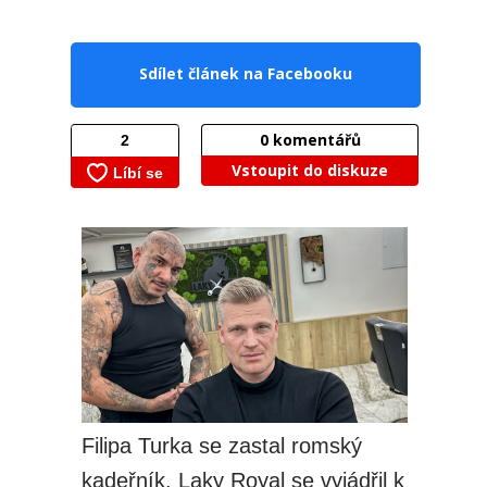
Sdílet článek na Facebooku
0
komentářů
Vstoupit do diskuze
Filipa Turka se zastal romský
kadeřník. Laky Royal se vyjádřil k