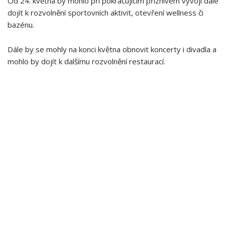
Od 24. května by mohlo při pokračujícím příznivém vývoji dále
dojít k rozvolnění sportovních aktivit, otevření wellness či
bazénu.
Dále by se mohly na konci května obnovit koncerty i divadla a
mohlo by dojít k dalšímu rozvolnění restaurací.