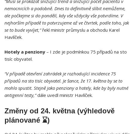
“Musí se prokázat snižující trend a snižující počet pacientů v
nemocnicích a podobně. Dnes to definitivně slíbit nemůžeme,
ale počkejme si do pondělí, kdy vše vždycky vše potvrdíme. V
nejhorším případě to potvrzujeme až ve čtvrtek, podle toho, jak
se to bude vyvíjet,”
řekl ministr průmyslu a obchodu Karel
Havlíček.
Hotely a penziony
– I zde je podmínkou 75 případů na sto
tisíc obyvatel.
“V případě otevření zahrádek je rozhodující incidence 75
případů na sto tisíc obyvatel. Je šance, že 17. května by se to
mohlo spustit. Stejně jako penziony a hotely, kde by byly nutné
antigenní testy,”
dále uvedl ministr Havlíček.
Změny od 24. května (výhledově
plánované ⌛)