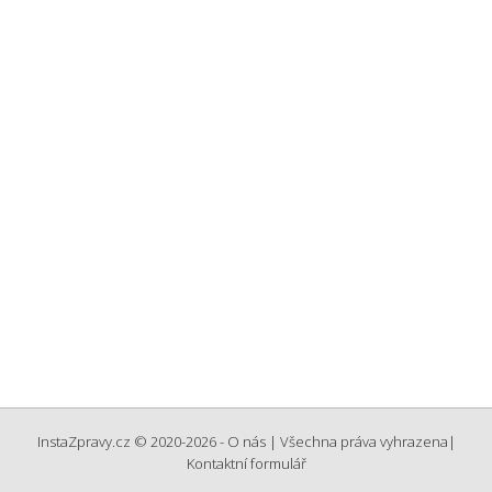
InstaZpravy.cz © 2020-2026 -
O nás
| Všechna práva vyhrazena
|
Kontaktní formulář