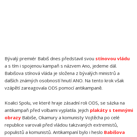
Bývalý premiér Babiš dnes představil svou
stínovou vládu
a s tím i spojenou kampaň s názvem Ano, jedeme dál.
Babišova stínová vláda je složena z bývalých ministrů a
dalších známých osobností hnutí ANO. Na tento krok však
vzápětí zareagovala ODS pomocí antikampaně.
Koalici Spolu, ve které hraje zásadní roli ODS, se sázka na
antikampaň před volbami vyplatila. Jejich
plakáty s temnými
obrazy
Babiše, Okamury a komunisty Vojtěcha po celé
republice varovali před vládou takzvaných extremistů,
populistů a komunistů. Antikampaní bylo i heslo
Babišova