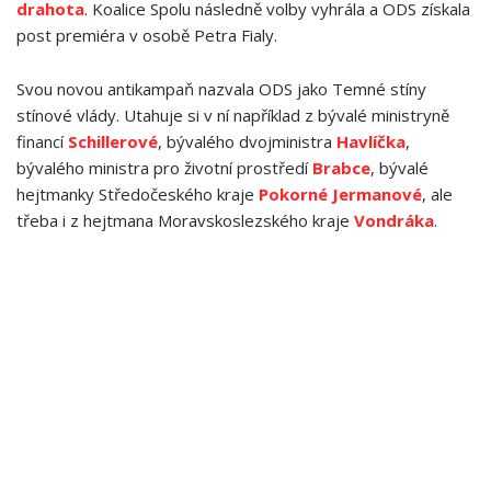
drahota
. Koalice Spolu následně volby vyhrála a ODS získala
post premiéra v osobě Petra Fialy.
Svou novou antikampaň nazvala ODS jako Temné stíny
stínové vlády. Utahuje si v ní například z bývalé ministryně
financí
Schillerové
, bývalého dvojministra
Havlíčka
,
bývalého ministra pro životní prostředí
Brabce
, bývalé
hejtmanky Středočeského kraje
Pokorné Jermanové
, ale
třeba i z hejtmana Moravskoslezského kraje
Vondráka
.