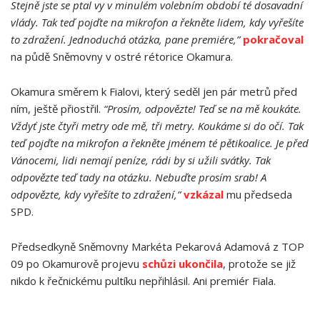
Stejně jste se ptal vy v minulém volebním období té dosavadní
vlády. Tak teď pojďte na mikrofon a řekněte lidem, kdy vyřešíte
to zdražení. Jednoduchá otázka, pane premiére,”
pokračoval
na půdě Sněmovny v ostré rétorice Okamura.
Okamura směrem k Fialovi, který seděl jen pár metrů před
ním, ještě přiostřil.
“Prosím, odpovězte! Teď se na mě koukáte.
Vždyť jste čtyři metry ode mě, tři metry. Koukáme si do očí. Tak
teď pojďte na mikrofon a řekněte jménem té pětikoalice. Je před
Vánocemi, lidi nemají peníze, rádi by si užili svátky. Tak
odpovězte teď tady na otázku. Nebuďte prosím srab! A
odpovězte, kdy vyřešíte to zdražení,”
vzkázal
mu předseda
SPD.
Předsedkyně Sněmovny Markéta Pekarová Adamová z TOP
09 po Okamurově projevu
schůzi ukončila
, protože se již
nikdo k řečnickému pultíku nepřihlásil. Ani premiér Fiala.