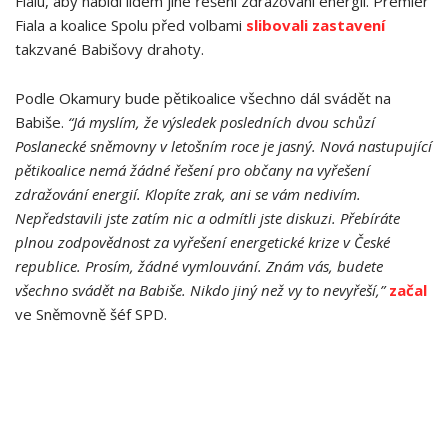
Fialu, aby nabídl lidem jiné řešení zdražování energií. Premiér
Fiala a koalice Spolu před volbami
slibovali zastavení
takzvané Babišovy drahoty.
Podle Okamury bude pětikoalice všechno dál svádět na
Babiše.
“Já myslím, že výsledek posledních dvou schůzí
Poslanecké sněmovny v letošním roce je jasný. Nová nastupující
pětikoalice nemá žádné řešení pro občany na vyřešení
zdražování energií. Klopíte zrak, ani se vám nedivím.
Nepředstavili jste zatím nic a odmítli jste diskuzi. Přebíráte
plnou zodpovědnost za vyřešení energetické krize v České
republice. Prosím, žádné vymlouvání. Znám vás, budete
všechno svádět na Babiše. Nikdo jiný než vy to nevyřeší,”
začal
ve Sněmovně šéf SPD.