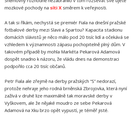
Sněmovny rozhodně nezabránilo v tom rozsévat své ujeté
mozkové pochody na
síti X
směrem k veřejnosti.
A tak si říkám, nechystá se premiér Fiala na dnešní pražské
fotbalové derby mezi Slavii a Spartou? Kapacita stadionu
domácích slávistů je něco málo pod 20 tisíc lidí a očekává se
vzhledem k významnosti zápasu pochopitelně plný dům. V
takovém případě by mohla Markéta Pekarová Adamová
dospět snadno k názoru, že vládu dnes na demonstraci
podpořilo cca 20 tisíc občanů.
Petr Fiala ale zřejmě na derby pražských “S” nedorazí,
protože nehraje jeho rodná brněnská Zbrojovka, která nyní
zažívá v druhé lize maximálně tak moravské derby v
Vyškovem, ale že nějaké moudro ze sebe Pekarová
Adamová na Xku brzo opět vypustí, je téměř jisté.