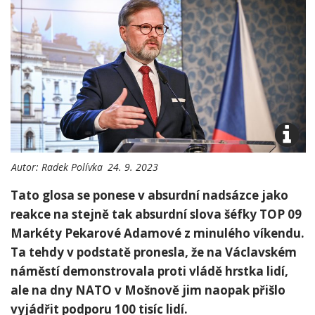
Autor:
Radek Polívka
24. 9. 2023
Tato glosa se ponese v absurdní nadsázce jako
reakce na stejně tak absurdní slova šéfky TOP 09
Markéty Pekarové Adamové z minulého víkendu.
Ta tehdy v podstatě pronesla, že na Václavském
náměstí demonstrovala proti vládě hrstka lidí,
ale na dny NATO v Mošnově jim naopak přišlo
vyjádřit podporu 100 tisíc lidí.