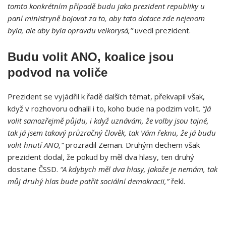
tomto konkrétním případě budu jako prezident republiky u
paní ministryně bojovat za to, aby tato dotace zde nejenom
byla, ale aby byla opravdu velkorysá,”
uvedl prezident.
Budu volit ANO, koalice jsou
podvod na voliče
Prezident se vyjádřil k řadě dalších témat, překvapil však,
když v rozhovoru odhalil i to, koho bude na podzim volit.
“Já
volit samozřejmě půjdu, i když uznávám, že volby jsou tajné,
tak já jsem takový průzračný člověk, tak Vám řeknu, že já budu
volit hnutí ANO,”
prozradil Zeman. Druhým dechem však
prezident dodal, že pokud by měl dva hlasy, ten druhý
dostane ČSSD.
“A kdybych měl dva hlasy, jakože je nemám, tak
můj druhý hlas bude patřit sociální demokracii,”
řekl.