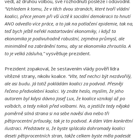
vedl, až druhou volbou, své rozhodnutí posléze i odůvodnil.
“Vzhledem k tomu, že v těch dvou stranách, které tvoří vládní
koalici, přece jenom při vší úctě k sociální demokracii to hnutí
ANO odvedlo více práce, a to jak na potlačení epidemie, tak na,
teď bych ještě neřekl nastartování ekonomiky, i když ta
ekonomika je podivuhodně robustní, zejména průmysl, ale
minimálně na zabránění tomu, aby se ekonomika zhroutila. A
to je velká zásluha,”
vysvětluje prezident.
Prezident zopakoval, že sestavením vlády pověří lídra
vítězné strany, nikoliv koalice.
“Víte, teď nechci být nezdvořilý,
ale asi budu. Já totiž pokládám koalici za podvod. Přesněji
řečeno předvolební koalici. Vy znáte heslo, myslím, že jeho
autorem byl kdysi dávno Josef Lux, že koalice vznikají až po
volbách, a tedy nikoli před volbami. No, a jestliže tedy nějaká
poměrně silná strana si na sebe navěsí dva nebo tři
pětiprocentní prťousky, tak je to podvod. A dám Vám konkrétní
ilustraci. Představte si, že byste splácala dohromady koalici
deseti pětiprocentních stran, takže celkem byste měla padesát