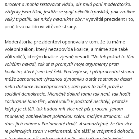
procent a mohla sestavovat vládu, ale milá paní moderátorko,
vždycky jsem říkal, jestliže se spojí několik trpaslíků, pak vznikne
velký trpaslík, ale nikdy nevznikne obr,”
vysvětlil prezident i to,
proč trvá na lídrovi vítězné strany.
Moderátorka prezidentovi oponovala v tom, že tu máme
volební zákon, který nezapovídá koalice, a máme zde také
vůli voličů, kterým koalice zjevně nevadí.
“No tak pokud to těm
voličům nevadí, tak ať si promyslí moje argumenty proti
koalicím, které jsem teď řekl. Podívejte se, i pětiprocentní strana
může zaznamenat výraznou dynamiku a stát se stranou deseti
nebo dokonce dvacetiprocentní, sám jsem to zažil právě u
sociální demokracie. Nicméně dokud tomu tak není, tak hodit
záchranné lano těm, které voliči v podstatě nechtějí, protože
kdyby je chtěli, tak budou mít více než pět procent, jenom
znamená, zaplevelovat politickou scénu malými stranami. Už
dnes jich máme v Parlamentě devět. A samozřejmě, že čím více
je politických stran v Parlamentě, tím těžší je vzájemná dohoda,
a to nejenom při sestavování koalic, ale i při projednávání