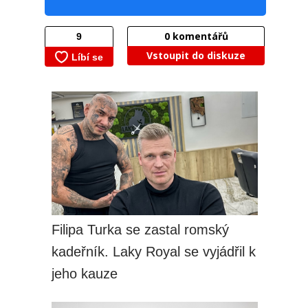
0
komentářů
Vstoupit do diskuze
Filipa Turka se zastal romský
kadeřník. Laky Royal se vyjádřil k
jeho kauze