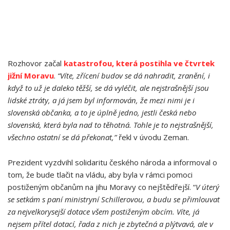
Rozhovor začal
katastrofou, která postihla ve čtvrtek
jižní Moravu
.
“Víte, zřícení budov se dá nahradit, zranění, i
když to už je daleko těžší, se dá vyléčit, ale nejstrašnější jsou
lidské ztráty, a já jsem byl informován, že mezi nimi je i
slovenská občanka, a to je úplně jedno, jestli česká nebo
slovenská, která byla nad to těhotná. Tohle je to nejstrašnější,
všechno ostatní se dá překonat,”
řekl v úvodu Zeman.
Prezident vyzdvihl solidaritu českého národa a informoval o
tom, že bude tlačit na vládu, aby byla v rámci pomoci
postiženým občanům na jihu Moravy co nejštědřejší. “
V úterý
se setkám s paní ministryní Schillerovou, a budu se přimlouvat
za nejvelkorysejší dotace všem postiženým obcím. Víte, já
nejsem přítel dotací, řada z nich je zbytečná a plýtvavá, ale v