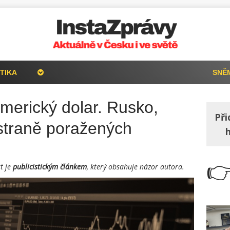
TIKA
SNĚ
americký dolar. Rusko,
Při
straně poražených

t je
publicistickým článkem
, který obsahuje názor autora.