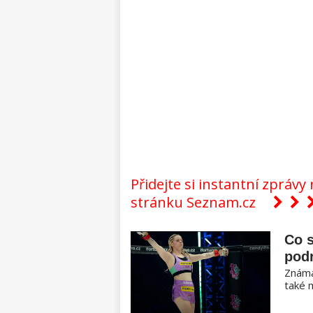
Přidejte si instantní zpráv
stránku Seznam.cz
Co 
pod
Známá
také 