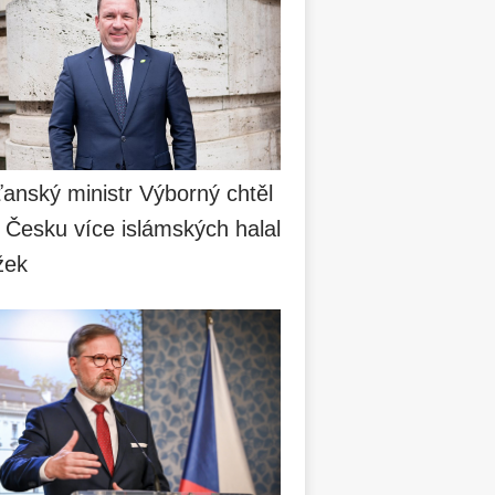
anský ministr Výborný chtěl
 Česku více islámských halal
žek