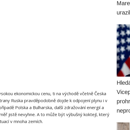
Mare
uraz
Hled
Vice
vysokou ekonomickou cenu, ti na východě včetně Česka
 strany Ruska pravděpodobně dojde k odpojení plynu i v
prohr
případě Polska a Bulharska, další zdražování energií a
nepr
měř jistě nevyhne. A to může být výbušný koktejl, který
tuací v mnoha zemích.