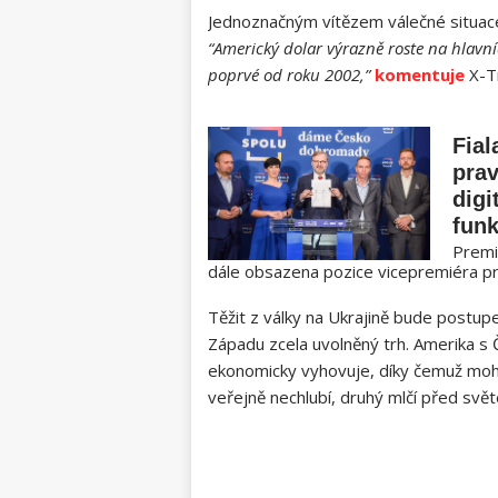
Jednoznačným vítězem válečné situace 
“Americký dolar výrazně roste na hlav
poprvé od roku 2002,”
komentuje
X-Tr
Fial
prav
digi
fun
Premi
dále obsazena pozice vicepremiéra pro d
Těžit z války na Ukrajině bude postup
Západu zcela uvolněný trh. Amerika s
ekonomicky vyhovuje, díky čemuž mohou
veřejně nechlubí, druhý mlčí před svě