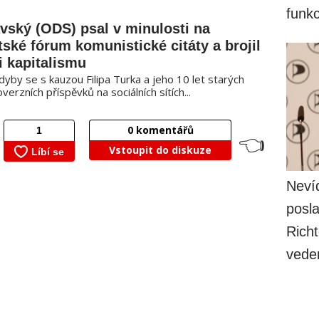
funk
vský (ODS) psal v minulosti na
tské fórum komunistické citáty a brojil
i kapitalismu
dyby se s kauzou Filipa Turka a jeho 10 let starých
verzních příspěvků na sociálních sítích...
0
komentářů
👈
Vstoupit do diskuze
Nevíd
posla
Richt
vede