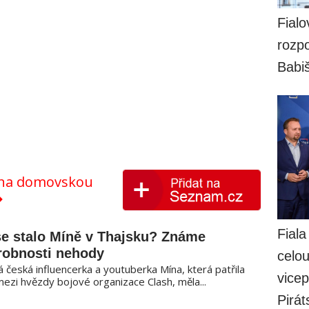
Fialo
rozpo
Babi
y na domovskou
Fiala
se stalo Míně v Thajsku? Známe
robnosti nehody
celo
 česká influencerka a youtuberka Mína, která patřila
vicep
mezi hvězdy bojové organizace Clash, měla...
Pirát