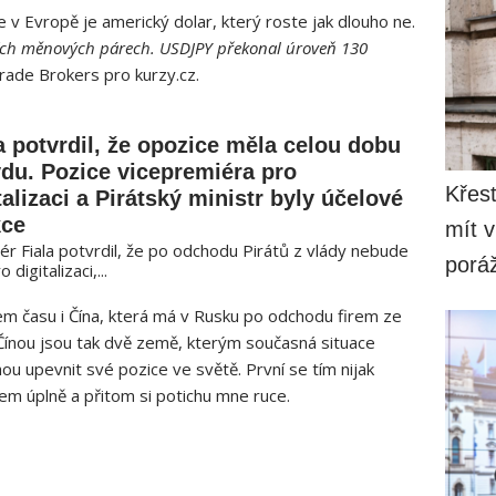
v Evropě je americký dolar, který roste jak dlouho ne.
ních měnových párech. USDJPY překonal úroveň 130
ade Brokers pro kurzy.cz.
a potvrdil, že opozice měla celou dobu
du. Pozice vicepremiéra pro
Křesť
talizaci a Pirátský ministr byly účelové
kce
mít v
ér Fiala potvrdil, že po odchodu Pirátů z vlády nebude
porá
igitalizaci,...
em času i Čína, která má v Rusku po odchodu firem ze
 Čínou jsou tak dvě země, kterým současná situace
 upevnit své pozice ve světě. První se tím nijak
tem úplně a přitom si potichu mne ruce.