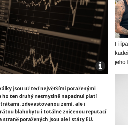
Filip
kadeř
jeho
álky jsou už teď největšími poraženými
 že ho ten druhý nesmyslně napadnul platí
trátami, zdevastovanou zemí, ale i
ztrátou blahobytu i totálně zničenou reputací
Na straně poražených jsou ale i státy EU.