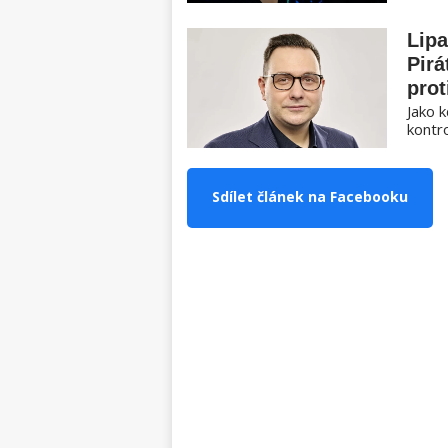
Lipa
Pirá
prot
Jako k
kontro
Sdílet článek na Facebooku