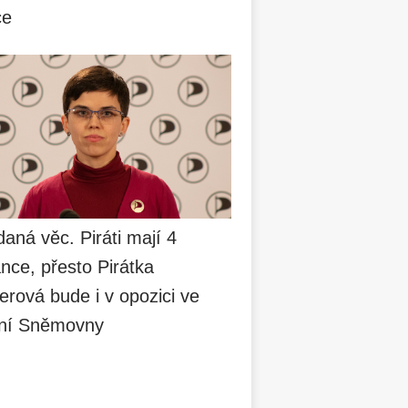
ce
aná věc. Piráti mají 4
nce, přesto Pirátka
erová bude i v opozici ve
ní Sněmovny