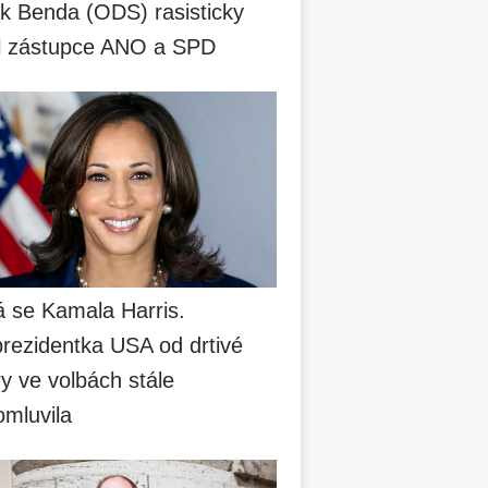
k Benda (ODS) rasisticky
il zástupce ANO a SPD
á se Kamala Harris.
prezidentka USA od drtivé
y ve volbách stále
omluvila