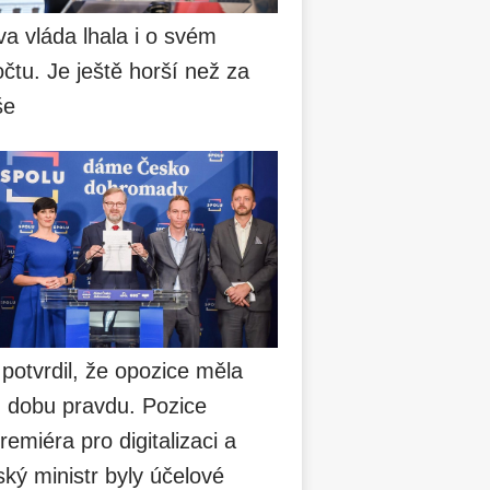
va vláda lhala i o svém
čtu. Je ještě horší než za
še
 potvrdil, že opozice měla
u dobu pravdu. Pozice
remiéra pro digitalizaci a
ský ministr byly účelové