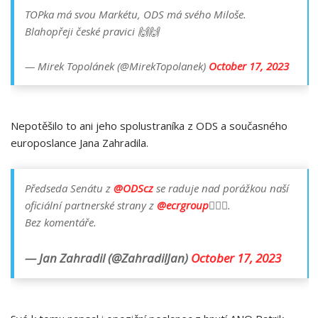
TOPka má svou Markétu, ODS má svého Miloše.
Blahopřeji české pravici 🙌🙌
— Mirek Topolánek (@MirekTopolanek)
October 17, 2023
Nepotěšilo to ani jeho spolustraníka z ODS a současného
europoslance Jana Zahradila.
Předseda Senátu z
@ODScz
se raduje nad porážkou naší
oficiální partnerské strany z
@ecrgroup
🤷🏻‍♂️.
Bez komentáře.
— Jan Zahradil (@ZahradilJan)
October 17, 2023