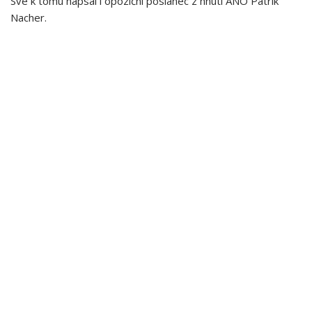
Své k tomu napsal i opoziční poslanec z hnutí ANO Patrik
Nacher.