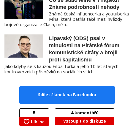
Co se stalo Míně v Thajsku?
Známe podrobnosti nehody
Známá česká influencerka a youtuberka
Mína, která patřila také mezi hvězdy
bojové organizace Clash, měla...
Lipavský (ODS) psal v
minulosti na Pirátské fórum
komunistické citáty a brojil
proti kapitalismu
Jako kdyby se s kauzou Filipa Turka a jeho 10 let starých
kontroverzních příspěvků na sociálních sítích...
Sdílet článek na Facebooku
4
komentářů
Vstoupit do diskuze