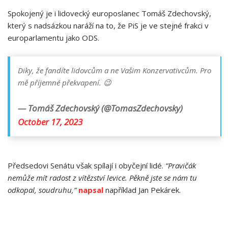
Spokojený je i lidovecký europoslanec Tomáš Zdechovský,
který s nadsázkou naráží na to, že PiS je ve stejné frakci v
europarlamentu jako ODS.
Diky, že fandíte lidovcům a ne Vašim Konzervativcům. Pro
mě příjemné překvapení. 😉
— Tomáš Zdechovský (@TomasZdechovsky)
October 17, 2023
Předsedovi Senátu však spílají i obyčejní lidé.
“Pravičák
nemůže mít radost z vítězství levice. Pěkně jste se nám tu
odkopal, soudruhu,”
napsal
například Jan Pekárek.