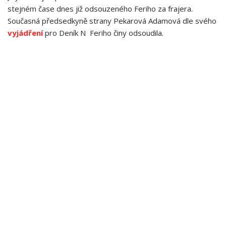
stejném čase dnes již odsouzeného Feriho za frajera.
Současná předsedkyně strany Pekarová Adamová dle svého
vyjádření
pro Deník N Feriho činy odsoudila.