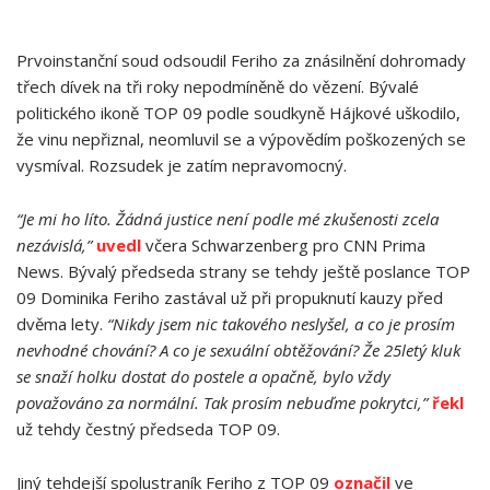
Prvoinstanční soud odsoudil Feriho za znásilnění dohromady
třech dívek na tři roky nepodmíněně do vězení. Bývalé
politického ikoně TOP 09 podle soudkyně Hájkové uškodilo,
že vinu nepřiznal, neomluvil se a výpovědím poškozených se
vysmíval. Rozsudek je zatím nepravomocný.
“Je mi ho líto. Žádná justice není podle mé zkušenosti zcela
nezávislá,”
uvedl
včera Schwarzenberg pro CNN Prima
News. Bývalý předseda strany se tehdy ještě poslance TOP
09 Dominika Feriho zastával už při propuknutí kauzy před
dvěma lety.
“Nikdy jsem nic takového neslyšel, a co je prosím
nevhodné chování? A co je sexuální obtěžování? Že 25letý kluk
se snaží holku dostat do postele a opačně, bylo vždy
považováno za normální. Tak prosím nebuďme pokrytci,”
řekl
už tehdy čestný předseda TOP 09.
Jiný tehdejší spolustraník Feriho z TOP 09
označil
ve