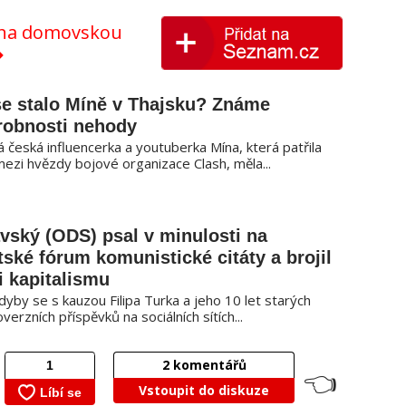
y na domovskou
se stalo Míně v Thajsku? Známe
robnosti nehody
 česká influencerka a youtuberka Mína, která patřila
mezi hvězdy bojové organizace Clash, měla...
vský (ODS) psal v minulosti na
tské fórum komunistické citáty a brojil
i kapitalismu
dyby se s kauzou Filipa Turka a jeho 10 let starých
verzních příspěvků na sociálních sítích...
2
komentářů
👈
Vstoupit do diskuze