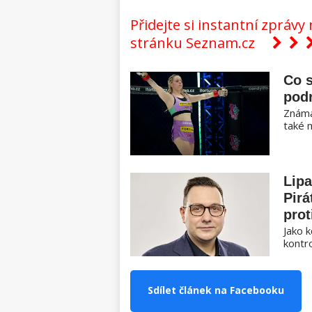
Přidejte si instantní zpráv
stránku Seznam.cz
Co 
pod
Známá
také 
Lipa
Pirá
prot
Jako k
kontro
Sdílet článek na Facebooku