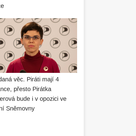
ce
aná věc. Piráti mají 4
nce, přesto Pirátka
erová bude i v opozici ve
ní Sněmovny