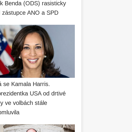
k Benda (ODS) rasisticky
il zástupce ANO a SPD
á se Kamala Harris.
prezidentka USA od drtivé
y ve volbách stále
omluvila