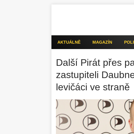
AKTUÁLNĚ
MAGAZÍN
POLI
Další Pirát přes 
zastupiteli Daubne
levičáci ve straně