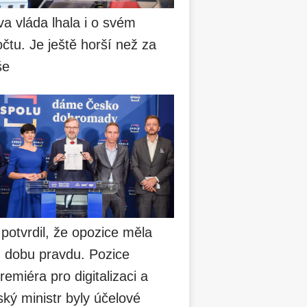
va vláda lhala i o svém
čtu. Je ještě horší než za
še
 potvrdil, že opozice měla
u dobu pravdu. Pozice
remiéra pro digitalizaci a
ský ministr byly účelové