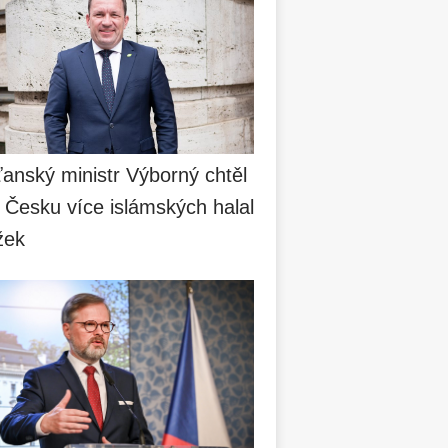
anský ministr Výborný chtěl
 Česku více islámských halal
žek