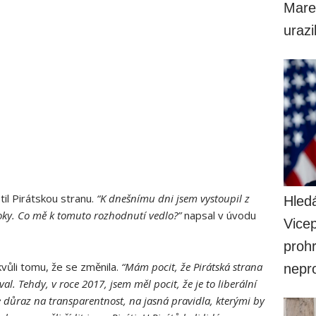
Mare
uraz
il Pirátskou stranu.
“K dnešnímu dni jsem vystoupil z
Hled
 roky. Co mě k tomuto rozhodnutí vedlo?”
napsal v úvodu
Vice
prohr
kvůli tomu, že se změnila.
“Mám pocit, že Pirátská strana
nepr
al. Tehdy, v roce 2017, jsem měl pocit, že je to liberální
de důraz na transparentnost, na jasná pravidla, kterými by