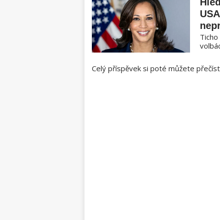
Hled
USA 
nep
Ticho
volbác
Celý příspěvek si poté můžete přečíst