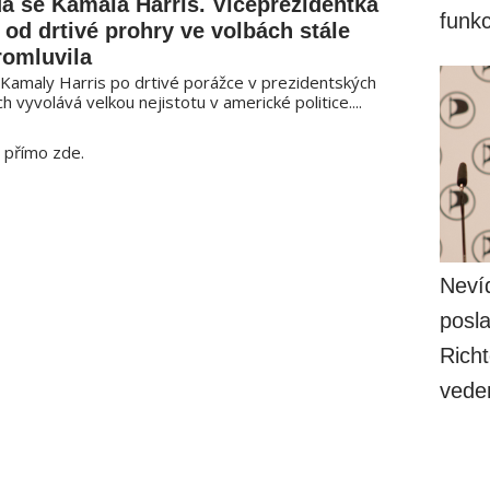
á se Kamala Harris. Viceprezidentka
funk
od drtivé prohry ve volbách stále
romluvila
 Kamaly Harris po drtivé porážce v prezidentských
h vyvolává velkou nejistotu v americké politice....
 přímo zde.
Nevíd
posla
Richt
vede