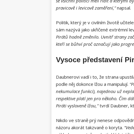
se všichni politici měli řídit a kterými b
pravicově i levicově zaměření,”
napsal.
Politik, který je v civilním životě uči
sám nazývá jako ukřičené extrémní le
Pirátů hodně změnilo. Uvnitř strany zač
kteří se bůhví proč označují jako progres
Vysoce představení Pir
Daubnerovi vadí i to, že strana upusti
podle něj dokonce lžou a manipulují.
“P
nekumulace funkcí), najednou už neplat
respektive platí jen pro někoho. Čím dá
Piráti vysloveně lžou,”
tvrdí Daubner, kt
Nikdo ve straně prý nenese odpověd
názoru akorát takzvaně o koryta.
“Ved