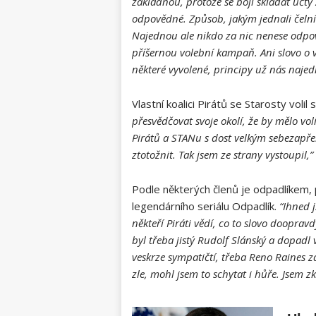
základnou, protože se bojí skládat účty
odpovědné. Způsob, jakým jednali čelní
Najednou ale nikdo za nic nenese odpov
příšernou volební kampaň. Ani slovo o 
některé vyvolené, principy už nás najed
Vlastní koalici Pirátů se Starosty vol
přesvědčovat svoje okolí, že by mělo voli
Pirátů a STANu s dost velkým sebezapř
ztotožnit. Tak jsem ze strany vystoupil,”
Podle některých členů je odpadlíkem, 
legendárního seriálu Odpadlík.
“Ihned 
někteří Piráti vědí, co to slovo doopra
byl třeba jistý Rudolf Slánský a dopadl 
veskrze sympatičtí, třeba Reno Raines z
zle, mohl jsem to schytat i hůře. Jsem z