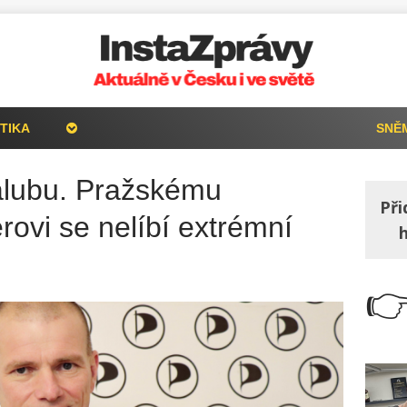
TIKA
SNĚ
palubu. Pražskému
Při
rovi se nelíbí extrémní
