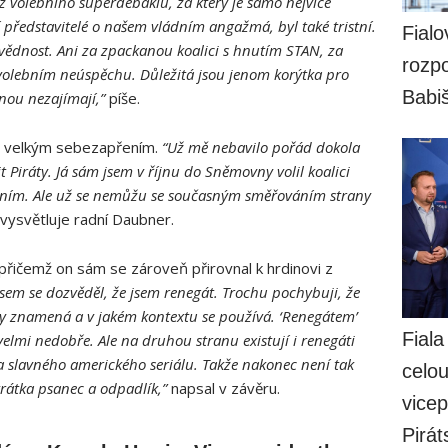
 z volebního superdebaklu, za který je samo nejvíce
 představitelé o našem vládním angažmá, byl také tristní.
Fialo
ědnost. Ani za zpackanou koalici s hnutím STAN, za
rozpo
volebním neúspěchu. Důležitá jsou jenom korýtka pro
Babi
nou nezajímají,”
píše.
il s velkým sebezapřením.
“Už mě nebavilo pořád dokola
t Piráty. Já sám jsem v říjnu do Sněmovny volil koalici
ením. Ale už se nemůžu se současným směřováním strany
vysvětluje radní Daubner.
přičemž on sám se zároveň přirovnal k hrdinovi z
jsem se dozvěděl, že jsem renegát. Trochu pochybuji, že
vdy znamená a v jakém kontextu se používá. ‘Renegátem’
Fiala
velmi nedobře. Ale na druhou stranu existují i renegáti
a slavného amerického seriálu. Takže nakonec není tak
celo
krátka psanec a odpadlík,”
napsal v závěru.
vicep
Pirát