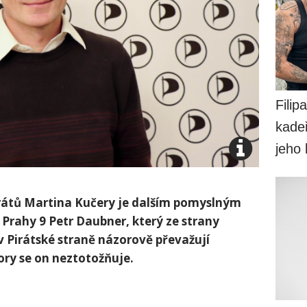
Filip
kadeř
jeho
irátů Martina Kučery je dalším pomyslným
 Prahy 9 Petr Daubner, který ze strany
v Pirátské straně názorově převažují
zory se on neztotožňuje.