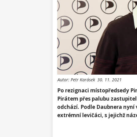
Autor:
Petr Karásek
30. 11. 2021
Po rezignaci místopředsedy P
Pirátem přes palubu zastupitel
odchází. Podle Daubnera nyní 
extrémní levičáci, s jejichž ná