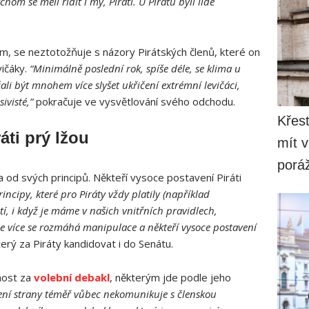
ychom se měli řídit i my, Piráti. U Pirátů byli lidé
telem, se neztotožňuje s názory Pirátských členů, které on
vičáky.
“Minimálně poslední rok, spíše déle, se klima u
ali být mnohem více slyšet ukřičení extrémní levičáci,
ivisté,”
pokračuje ve vysvětlování svého odchodu.
Křesť
áti prý lžou
mít v
porá
la od svých principů. Někteří vysoce postavení Piráti
rincipy, které pro Piráty vždy platily (například
í, i když je máme v našich vnitřních pravidlech,
le více se rozmáhá manipulace a někteří vysoce postavení
erý za Piráty kandidovat i do Senátu.
nost za
volební debakl
, některým jde podle jeho
ení strany téměř vůbec nekomunikuje s členskou