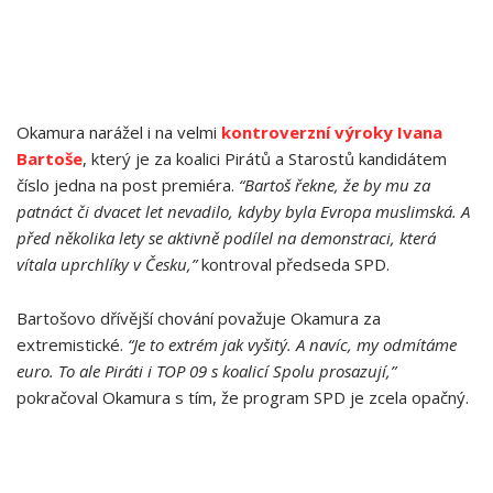
Okamura narážel i na velmi
kontroverzní výroky Ivana
Bartoše
, který je za koalici Pirátů a Starostů kandidátem
číslo jedna na post premiéra.
“Bartoš řekne, že by mu za
patnáct či dvacet let nevadilo, kdyby byla Evropa muslimská. A
před několika lety se aktivně podílel na demonstraci, která
vítala uprchlíky v Česku,”
kontroval předseda SPD.
Bartošovo dřívější chování považuje Okamura za
extremistické.
“Je to extrém jak vyšitý. A navíc, my odmítáme
euro. To ale Piráti i TOP 09 s koalicí Spolu prosazují,”
pokračoval Okamura s tím, že program SPD je zcela opačný.