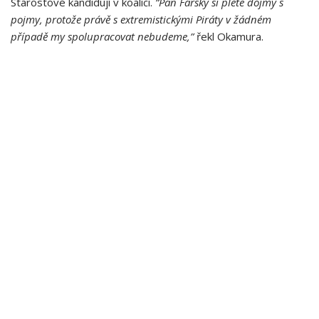
Starostové kandidují v koalici.
“Pan Farský si plete dojmy s
pojmy, protože právě s extremistickými Piráty v žádném
případě my spolupracovat nebudeme,”
řekl Okamura.