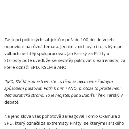
Zástupci politických subjektů v pořadu 100 dní do voleb
odpovídali na různá témata. Jedním z nich bylo i to, s kým po
volbách nechtějí spolupracovat. Jan Farský za Piráty a
Starosty poté uvedl, že se nechtějí paktovat s extremisty, za
které označil SPD, KSČM a ANO.
“SPD, KSČM jsou extremisté – s těmi se nechceme žádným
způsobem paktovat. Patří k nim i ANO, protože to prostě není
demokratická strana. To je majetek pana Babiše,”
řekl Farský v
debatě.
Na jeho slova však pohotově zareagoval Tomio Okamura z
SPD, který označil za extremisty Piráty, se kterými Farského